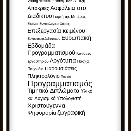
Voting
Webex
Α Τάξη
Έξυπνη Πόλη
Ασφάλεια στο
Απόκριες
Διαδίκτυο
Γιορτή της Μητέρας
Εικόνες
Εννοιολογικοί Χάρτες
Επεξεργασία κειμένου
Ευρωπαϊκή
Εργαστήρια Δεξιοτήτων
Εβδομάδα
Προγραμματισμού
Κανόνες
Λογότυπα
εργαστηρίου
Πάσχα
Παρουσιάσεις
Παιχνίδια
Πληκτρολόγιο
Ποντίκι
Προγραμματισμός
Τιμητικά Διπλώματα
Υλικό
και Λογισμικό Υπολογιστή
Χριστούγεννα
ζωγραφική
Ψηφορορία