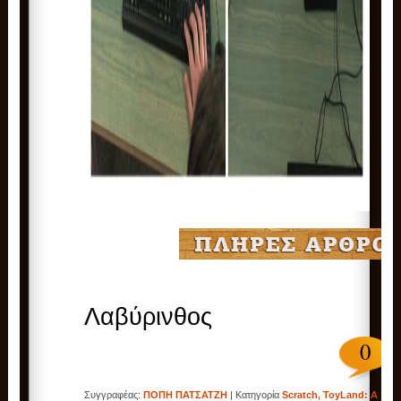
Λαβύρινθος
0
Συγγραφέας:
ΠΟΠΗ ΠΑΤΣΑΤΖΗ
| Κατηγορία
Scratch
,
ToyLand: A