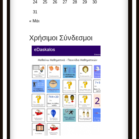
24
25
26
27
28
29
30
31
« Μάι
Χρήσιμοι Σύνδεσμοι