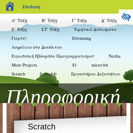
blogs.sch.gr
Σύνδεση
Α’ Τάξη
Β’ Τάξη
Γ’ Τάξη
Δ’ Τάξη
Ε’ Τάξη
ΣΤ’ Τάξη
Τιμητικά Διπλώματα
Γιορτές
Etwinning
Ασφάλεια στο Διαδίκτυο
Ευρωπαϊκή Εβδομάδα Προγραμματισμού
Nezha
More Projects
S1
micro:bit
Scratch
ScratchJr
Εργαστήρια Δεξιοτήτων
Πληροφορική
& Δημοτικό
Scratch