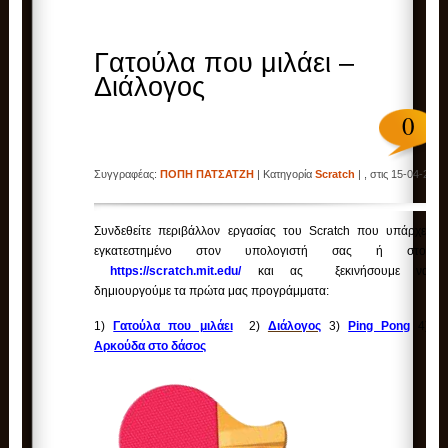
Γατούλα που μιλάει –
Διάλογος
0
Συγγραφέας:
ΠΟΠΗ ΠΑΤΣΑΤΖΗ
| Κατηγορία
Scratch
| , στις 15-04-2023
Συνδεθείτε περιβάλλον εργασίας του Scratch που υπάρχει
εγκατεστημένο στον υπολογιστή σας ή στο
https://scratch.mit.edu/
και ας ξεκινήσουμε να
δημιουργούμε τα πρώτα μας προγράμματα:
1)
Γατούλα που μιλάει
2)
Διάλογος
3)
Ping Pong
4)
Αρκούδα στο δάσος