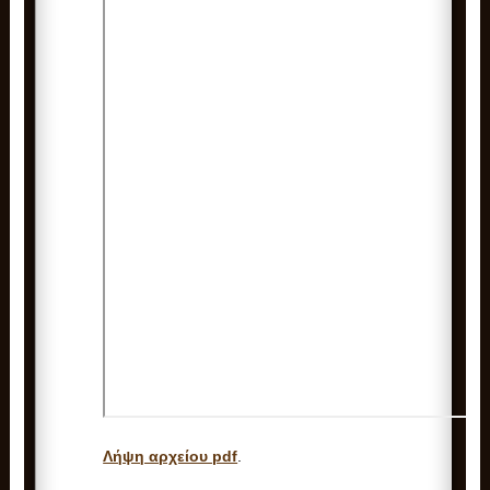
Λήψη αρχείου pdf
.