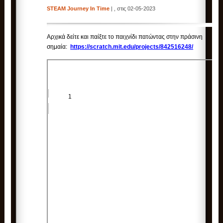
STEAM Journey In Time
| , στις 02-05-2023
Αρχικά δείτε και παίξτε το παιχνίδι πατώντας στην πράσινη
σημαία:
https://scratch.mit.edu/projects/842516248/