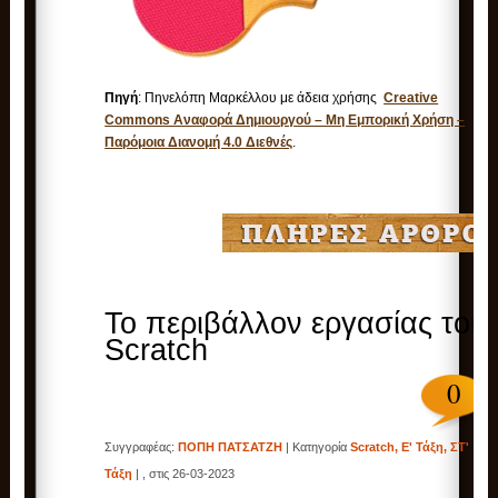
Πηγή
: Πηνελόπη Μαρκέλλου με άδεια χρήσης
Creative
Commons Αναφορά Δημιουργού – Μη Εμπορική Χρήση –
Παρόμοια Διανομή 4.0 Διεθνές
.
Το περιβάλλον εργασίας του
Scratch
0
Συγγραφέας:
ΠΟΠΗ ΠΑΤΣΑΤΖΗ
| Κατηγορία
Scratch
,
Ε' Τάξη
,
ΣΤ'
Τάξη
| , στις 26-03-2023