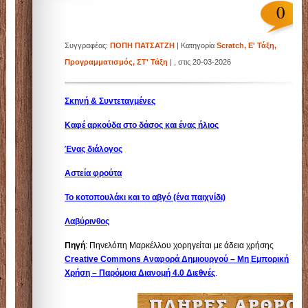
Σχολείο
0
Συγγραφέας:
ΠΟΠΗ ΠΑΤΣΑΤΖΗ
| Κατηγορία
Scratch
,
Ε' Τάξη
,
4ο Δημοτικό Σχολείο Γλυφάδας
Προγραμματισμός
,
ΣΤ' Τάξη
| , στις 20-03-2026
Σκηνή & Συντεταγμένες
Καφέ αρκούδα στο δάσος και ένας ήλιος
Ένας διάλογος
Αστεία φρούτα
Το κοτοπουλάκι και το αβγό (ένα παιχνίδι)
Λαβύρινθος
Πηγή
: Πηνελόπη Μαρκέλλου χορηγείται με άδεια χρήσης
Creative Commons Αναφορά Δημιουργού – Μη Εμπορική
Χρήση – Παρόμοια Διανομή 4.0 Διεθνές
.