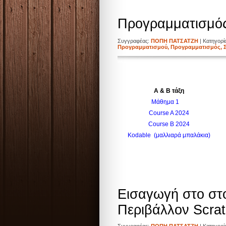
Προγραμματισμός
Συγγραφέας:
ΠΟΠΗ ΠΑΤΣΑΤΖΗ
| Κατηγορ
Προγραμματισμού
,
Προγραμματισμός
,
Α & Β τάξη
Μάθημα 1
Course A 2024
Course B 2024
Kodable
(μαλλιαρά μπαλάκια)
Εισαγωγή στο στ
Περιβάλλον Scrat