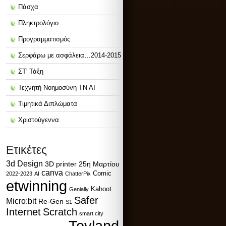
Πάσχα
Πληκτρολόγιο
Προγραμματισμός
Σερφάρω με ασφάλεια…2014-2015
ΣΤ' Τάξη
Τεχνητή Νοημοσύνη ΤΝ ΑΙ
Τιμητικά Διπλώματα
Χριστούγεννα
Ετικέτες
3d Design
3D printer
25η Μαρτίου
canva
Comic
2022-2023
AI
ChatterPix
etwinning
Kahoot
Genially
Safer
Micro:bit
Re-Gen
S1
Internet
Scratch
smart city