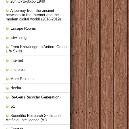
28η Οκτωβρίου 1940
A journey from the ancient
networks to the Internet and the
modern digital world! (2018-2019)
Escape Rooms
Etwinning
From Knowledge to Action: Green
Life Skills
Internet
micro:bit
More Projects
Nezha
Re-Gen (Recycler Generation)
S1
Scientific Research Skills and
Artificial Intelligence (ΑΙ)