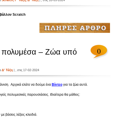
ία
Scratch
,
Γ' Τάξη
,
Δ' Τάξη
| , στις 10-05-2024
ιβάλλον Scratch
0
ι πολυμέσα – Ζώα υπό
ία
Δ' Τάξη
| , στις 17-02-2024
άνιση. Αρχικά ελάτε να δούμε ένα
Βίντεο
για τα ζώα αυτά.
γείς πολυμεσικές παρουσιάσεις. Ιδιαίτερα θα μάθεις:
ε βάσεις λέξεις κλειδιά.