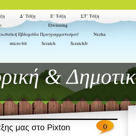
άξη
Δ’ Τάξη
Ε’ Τάξη
ΣΤ’ Τάξη
ς
Etwinning
ρωπαϊκή Εβδομάδα Προγραμματισμού
Nezha
micro:bit
Scratch
ScratchJr
ρική & Δημοτι
4ο Δημοτικό Σχολείο Γλυφάδας
0
άξης μας στο Pixton