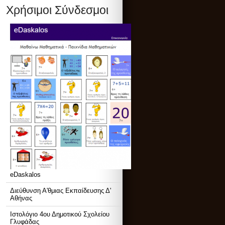
Χρήσιμοι Σύνδεσμοι
eDaskalos
Διεύθυνση Α'θμιας Εκπαίδευσης Δ'
Αθήνας
Ιστολόγιο 4ου Δημοτικού Σχολείου
Γλυφάδας