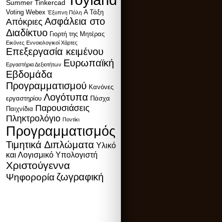
Toyland
Summer
Tinkercad
Voting
Webex
Α Τάξη
Έξυπνη Πόλη
Ασφάλεια στο
Απόκριες
Διαδίκτυο
Γιορτή της Μητέρας
Εικόνες
Εννοιολογικοί Χάρτες
Επεξεργασία κειμένου
Ευρωπαϊκή
Εργαστήρια Δεξιοτήτων
Εβδομάδα
Προγραμματισμού
Κανόνες
Λογότυπα
εργαστηρίου
Πάσχα
Παρουσιάσεις
Παιχνίδια
Πληκτρολόγιο
Ποντίκι
Προγραμματισμός
Τιμητικά Διπλώματα
Υλικό
και Λογισμικό Υπολογιστή
Χριστούγεννα
ζωγραφική
Ψηφορορία