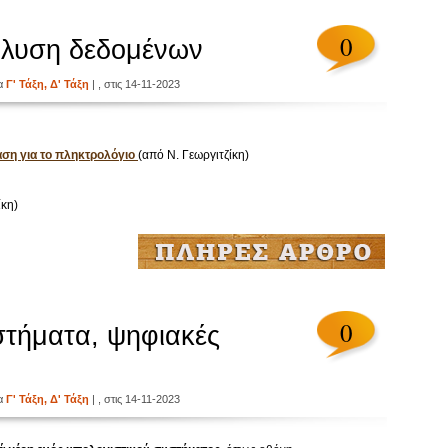
0
άλυση δεδομένων
ία
Γ' Τάξη
,
Δ' Τάξη
| , στις 14-11-2023
αση για το πληκτρολόγιο
(από
Ν. Γεωργιτζίκη)
ζίκη)
0
στήματα, ψηφιακές
ία
Γ' Τάξη
,
Δ' Τάξη
| , στις 14-11-2023