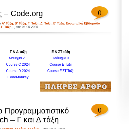
0
 – Code.org
ία
Α' Τάξη
,
Β' Τάξη
,
Γ' Τάξη
,
Δ' Τάξη
,
Ε' Τάξη
,
Ευρωπαϊκή Εβδομάδα
ΣΤ' Τάξη
| , στις 04-05-2025
Γ & Δ τάξη
Ε & ΣΤ τάξη
Μάθημα 2
Μάθημα 3
Course C 2024
Course E Τάξη
Course D 2024
Course F ΣΤ Τάξη
CodeMonkey
0
ο Προγραμματιστικό
ch – Γ και Δ τάξη