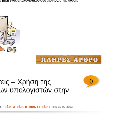
ά μέρη ενός υπολογιστικού συστήματος
, όπως οθόνη,
0
εις – Χρήση της
των υπολογιστών στην
ία
Γ' Τάξη
,
Δ' Τάξη
,
Ε' Τάξη
,
ΣΤ' Τάξη
| , στις 10-09-2023