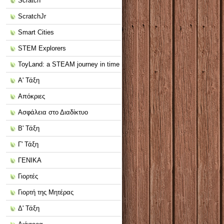
Scratch
ScratchJr
Smart Cities
STEM Explorers
ToyLand: a STEAM journey in time
Α' Τάξη
Απόκριες
Ασφάλεια στο Διαδίκτυο
Β' Τάξη
Γ' Τάξη
ΓΕΝΙΚΑ
Γιορτές
Γιορτή της Μητέρας
Δ' Τάξη