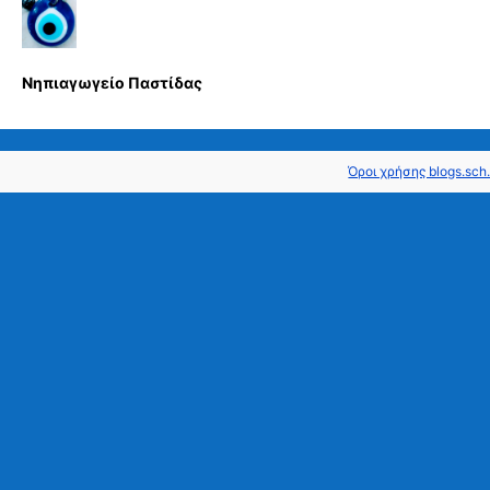
Nηπιαγωγείο Παστίδας
Όροι χρήσης blogs.sch.