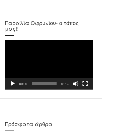
Παραλία Οφρυνίου- ο τόπος
μας!!
Πρόγραμμα
Αναπαραγωγής
Βίντεο
00:00
01:52
Πρόσφατα άρθρα