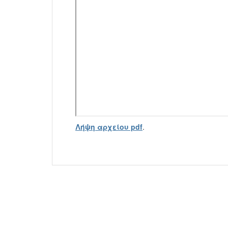
Λήψη αρχείου pdf
.