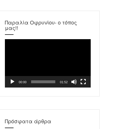
Παραλία Οφρυνίου- ο τόπος
μας!!
Πρόγραμμα
Αναπαραγωγής
Βίντεο
00:00
01:52
Πρόσφατα άρθρα