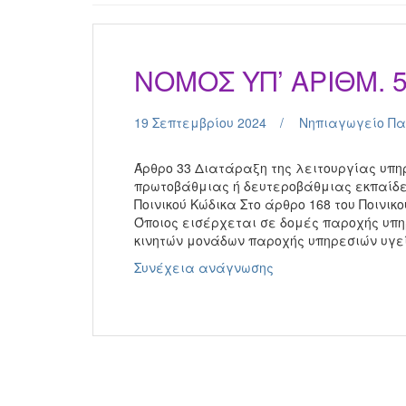
NOMOΣ ΥΠ’ ΑΡΙΘΜ. 5
19 Σεπτεμβρίου 2024
Νηπιαγωγείο Π
Άρθρο 33 Διατάραξη της λειτουργίας υπ
πρωτοβάθμιας ή δευτεροβάθμιας εκπαίδευ
Ποινικού Κώδικα Στο άρθρο 168 του Ποινικο
Όποιος εισέρχεται σε δομές παροχής υπ
κινητών μονάδων παροχής υπηρεσιών υγε
NOMOΣ
Συνέχεια ανάγνωσης
ΥΠ’
ΑΡΙΘΜ.
5090
ΦΕΚ
Α
30/24.2.2024