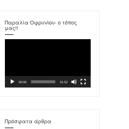
Παραλία Οφρυνίου- ο τόπος
μας!!
Πρόγραμμα
Αναπαραγωγής
Βίντεο
00:00
01:52
Πρόσφατα άρθρα