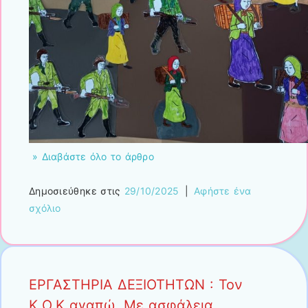
» Διαβάστε όλο το άρθρο
Δημοσιεύθηκε στις
29/10/2025
|
Αφήστε ένα
σχόλιο
ΕΡΓΑΣΤΗΡΙΑ ΔΕΞΙΟΤΗΤΩΝ : Τον
Κ.Ο.Κ αγαπώ. Με ασφάλεια