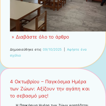
» Διαβάστε όλο το άρθρο
Δημοσιεύθηκε στις
09/10/2025
|
Αφήστε ένα
σχόλιο
4 Οκτωβρίου – Παγκόσμια Ημέρα
των Ζώων: Αξίζουν την αγάπη και
το σεβασμό μας!
Η Παγκόσμια Ημέρα των Ζώων γιορτάζεται