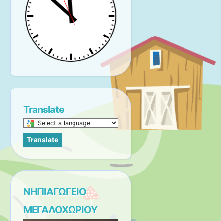
Translate
Select
a
Translate
language
to
translate
this
page
ΝΗΠΙΑΓΩΓΕΙΟ
ΜΕΓΑΛΟΧΩΡΙΟΥ