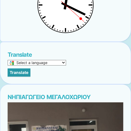
Translate
Select
a
Translate
language
to
translate
this
ΝΗΠΙΑΓΩΓΕΙΟ ΜΕΓΑΛΟΧΩΡΙΟΥ
page