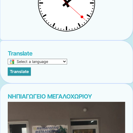
Translate
Select
a
Translate
language
to
translate
this
ΝΗΠΙΑΓΩΓΕΙΟ ΜΕΓΑΛΟΧΩΡΙΟΥ
page