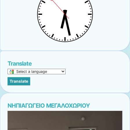
Translate
Select
a
Translate
language
to
translate
this
ΝΗΠΙΑΓΩΓΕΙΟ ΜΕΓΑΛΟΧΩΡΙΟΥ
page