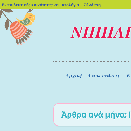
blogs.sch.gr
Εκπαιδευτικές κοινότητες και ιστολόγια
Σύνδεση
ΝΗΠΙΑ
Μενού
Μετάβαση στο περιεχόμενο
Αρχική
Ανακοινώσεις
Ε
Άρθρα ανά μήνα: