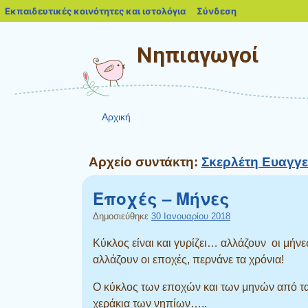
blogs.sch.gr
Εκπαιδευτικές κοινότητες και ιστολόγια
Σύνδεση
Νηπιαγωγοί
Αρχική
Αρχείο συντάκτη:
Σκερλέτη Ευαγγε
Εποχές – Μήνες
Δημοσιεύθηκε
30 Ιανουαρίου 2018
Κύκλος είναι και γυρίζει… αλλάζουν οι μήνες
αλλάζουν οι εποχές, περνάνε τα χρόνια!
Ο κύκλος των εποχών και των μηνών από τ
χεράκια των νηπίων…..