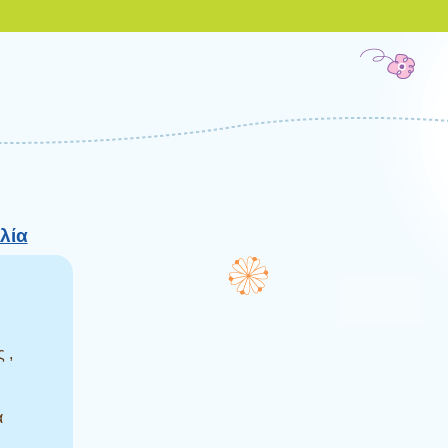
λία
 ,
α