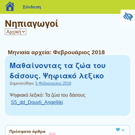
blogs.sch.gr
Σύνδεση
Νηπιαγωγοί
Μηνιαία αρχεία:
Φεβρουάριος 2018
Μαθαίνοντας τα ζώα του
δάσους. Ψηφιακό λεξικο
Δημοσιεύθηκε
5 Φεβρουαρίου 2018
Ψηφιακό λεξικό: Τα ζώα του δάσους
S5_dd_Douvli_Angelliki
Πλοήγηση άρθρων
Πρόσφατα άρθρα