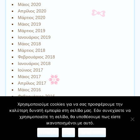
Μάιος 2020
Απρίλιος 2020
Μάρτιος 2020
Μάιος 2019
Μάρτιος 2019
Ιανουάριος 2019
Μάιος 2018
Μάρτιος 2018
Φεβρουάριος 2018
Ιανουάριος 2018
Ιούνιος 2017
Μάιος 2017
Απρίλιος 2017
Μάιος 2016
Φεβρουάριος 2016
Χρησιμοποιούμε cookies για να σας προσφέρουμε την
καλύτερη δυνατή εμπειρία στη σελίδα μας. Εάν συνεχίσετε να
χρησιμοποιείτε τη σελίδα, θα υποθέσουμε πως είστε
Φιλοξενείται στο https://blogs.sch.gr
| Θέμα:Cute Frames
ικανοποιημένοι με αυτό.
από
Ying Zhang
Εντάξει
Όχι
Read more