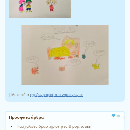
|
Με ετικέτα
ηχοζωγραφιές στο νηπιαγωγείο
Πλοήγηση άρθρων
Πρόσφατα άρθρα
Πασχαλινές δραστηριότητες & ρομποτική