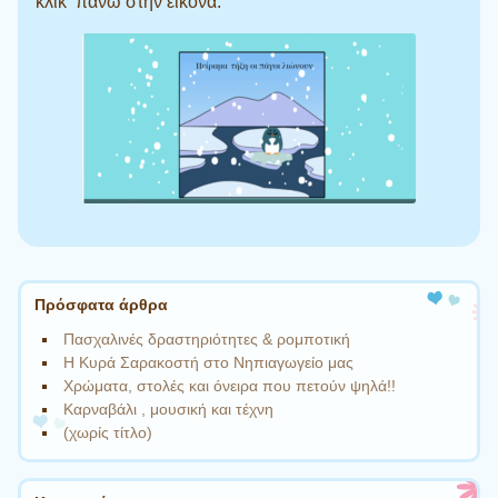
κλικ πάνω στην εικόνα.
Πλοήγηση άρθρων
Πρόσφατα άρθρα
Πασχαλινές δραστηριότητες & ρομποτική
Η Κυρά Σαρακοστή στο Νηπιαγωγείο μας
Χρώματα, στολές και όνειρα που πετούν ψηλά!!
Καρναβάλι , μουσική και τέχνη
(χωρίς τίτλο)