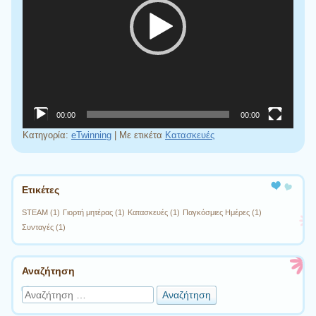
00:00
00:00
Κατηγορία:
eTwinning
|
Με ετικέτα
Κατασκευές
Πλοήγηση άρθρων
Ετικέτες
STEAM
(1)
Γιορτή μητέρας
(1)
Κατασκευές
(1)
Παγκόσμιες Ημέρες
(1)
Συνταγές
(1)
Αναζήτηση
Αναζήτηση