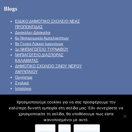
Blogs
ΕΙΔΙΚΟ ΔΗΜΟΤΙΚΟ ΣΧΟΛΕΙΟ ΝΕΑΣ
ΠΡΟΠΟΝΤΙΔΑΣ
Δασκάλες-Δάσκαλοι
6ο Νηπιαγωγείο Αμπελοκήπων
8o Γενικό Λύκειο Ιωαννίνων
1ο ΝΗΠΙΑΓΩΓΕΙΟ ΤΥΡΝΑΒΟΥ
ΝΗΠΙΑΓΩΓΕΙΟ ΔΙΑΣΠΟΡΑΣ
ΚΑΛΑΜΑΤΑΣ
ΔΗΜΟΤΙΚΟ ΣΧΟΛΕΙΟ ΞΙΝΟΥ ΝΕΡΟΥ
ΑΜΥΝΤΑΙΟΥ
Ορχήστρα
Σχολικά
Ιστολόγιο
Χρησιμοποιούμε cookies για να σας προσφέρουμε την
καλύτερη δυνατή εμπειρία στη σελίδα μας. Εάν συνεχίσετε να
χρησιμοποιείτε τη σελίδα, θα υποθέσουμε πως είστε
Φιλοξενείται στο https://blogs.sch.gr
| Θέμα:Cute Frames
ικανοποιημένοι με αυτό.
από
Ying Zhang
Εντάξει
Όχι
Read more