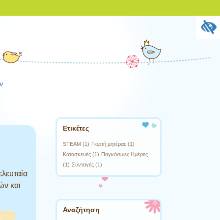
ν
Ετικέτες
STEAM
(1)
Γιορτή μητέρας
(1)
Κατασκευές
(1)
Παγκόσμιες Ημέρες
(1)
Συνταγές
(1)
ελευταία
ών και
 όπου 

Αναζήτηση