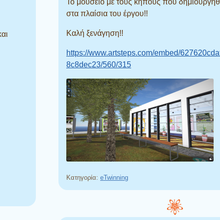
Το μουσείο με τους κήπους που δημιουργή
στα πλαίσια του έργου!!
Καλή ξενάγηση!!
και
https://www.artsteps.com/embed/627620cd
8c8dec23/560/315
Κατηγορία:
eTwinning