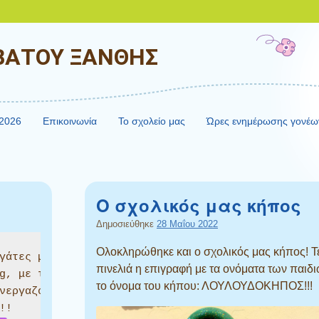
ΒΑΤΟΥ ΞΑΝΘΗΣ
-2026
Επικοινωνία
Το σχολείο μας
Ώρες ενημέρωσης γονέω
Ο σχολικός μας κήπος
Δημοσιεύθηκε
28 Μαΐου 2022
Ολοκληρώθηκε και ο σχολικός μας κήπος! Τ
γάτες μας,κλείνοντας τη συμμετοχή μας στο 

πινελιά η επιγραφή με τα ονόματα των παιδι
g, με τίτλο "spring magic" δημιουργήσαμε μια αφίσα
το όνομα του κήπου: ΛΟΥΛΟΥΔΟΚΗΠΟΣ!!!
νεργαζόμενων σχολείων και των παιδιών που πήραν 
