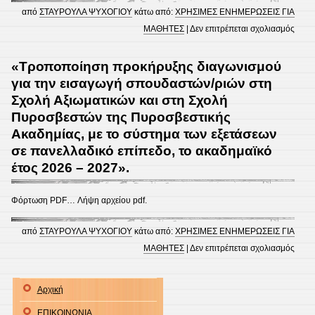
από
ΣΤΑΥΡΟΥΛΑ ΨΥΧΟΓΙΟΥ
κάτω από:
ΧΡΗΣΙΜΕΣ ΕΝΗΜΕΡΩΣΕΙΣ ΓΙΑ
στο
ΜΑΘΗΤΕΣ
|
Δεν επιτρέπεται σχολιασμός
ΠΡΟ
ΥΠΟ
«Τροποποίηση προκήρυξης διαγωνισμού
ΙΔΡΥ
για την εισαγωγή σπουδαστών/ριών στη
ΑΦΩ
Σχολή Αξιωματικών και στη Σχολή
Π.
Πυροσβεστών της Πυροσβεστικής
ΜΠΑ
Ακαδημίας, με το σύστημα των εξετάσεων
σε πανελλαδικό επίπεδο, το ακαδημαϊκό
έτος 2026 – 2027».
Φόρτωση PDF… Λήψη αρχείου pdf.
από
ΣΤΑΥΡΟΥΛΑ ΨΥΧΟΓΙΟΥ
κάτω από:
ΧΡΗΣΙΜΕΣ ΕΝΗΜΕΡΩΣΕΙΣ ΓΙΑ
στο
ΜΑΘΗΤΕΣ
|
Δεν επιτρέπεται σχολιασμός
«Τρο
προκ
Αρχική
διαγ
ΕΠΙΚΟΙΝΩΝΙΑ
για