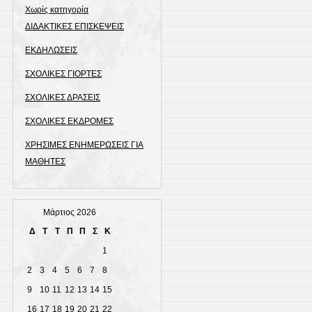
Χωρίς κατηγορία
ΔΙΔΑΚΤΙΚΕΣ ΕΠΙΣΚΕΨΕΙΣ
ΕΚΔΗΛΩΣΕΙΣ
ΣΧΟΛΙΚΕΣ ΓΙΟΡΤΕΣ
ΣΧΟΛΙΚΕΣ ΔΡΑΣΕΙΣ
ΣΧΟΛΙΚΕΣ ΕΚΔΡΟΜΕΣ
ΧΡΗΣΙΜΕΣ ΕΝΗΜΕΡΩΣΕΙΣ ΓΙΑ
ΜΑΘΗΤΕΣ
Μάρτιος 2026
Δ
Τ
Τ
Π
Π
Σ
Κ
1
2
3
4
5
6
7
8
9
10
11
12
13
14
15
16
17
18
19
20
21
22