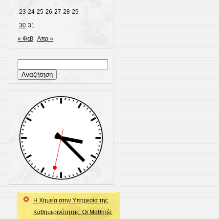
23
24
25
26
27
28
29
30
31
« Φεβ
Απρ »
Αναζήτηση
για:
Η Χημεία στην Υπηρεσία της
Καθημερινότητας: Οι Μαθητές