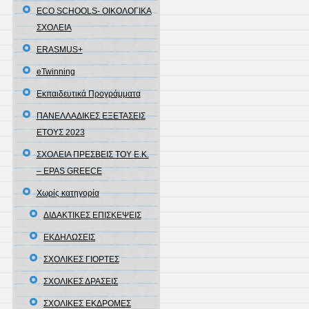
εξετ
ECO SCHOOLS- ΟΙΚΟΛΟΓΙΚΑ
σε
ΣΧΟΛΕΙΑ
πανε
ERASMUS+
επίπε
eTwinning
το
ακαδ
Εκπαιδευτικά Προγράμματα
έτος
ΠΑΝΕΛΛΑΔΙΚΕΣ ΕΞΕΤΑΣΕΙΣ
2026
ΕΤΟΥΣ 2023
–
ΣΧΟΛΕΙΑ ΠΡΕΣΒΕΙΣ ΤΟΥ Ε.Κ.
2027
– EPAS GREECE
Χωρίς κατηγορία
ΔΙΔΑΚΤΙΚΕΣ ΕΠΙΣΚΕΨΕΙΣ
ΕΚΔΗΛΩΣΕΙΣ
ΣΧΟΛΙΚΕΣ ΓΙΟΡΤΕΣ
ΣΧΟΛΙΚΕΣ ΔΡΑΣΕΙΣ
ΣΧΟΛΙΚΕΣ ΕΚΔΡΟΜΕΣ