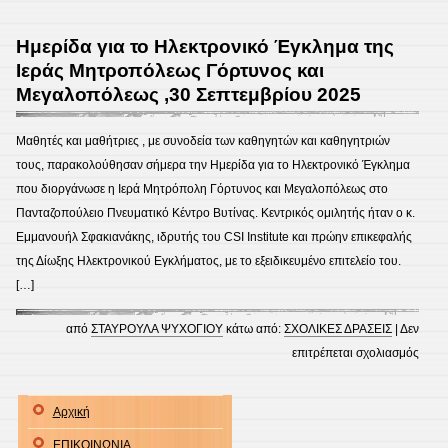
ΣΧΟΛ
ΕΟΡ
Ημερίδα για το Ηλεκτρονικό Έγκλημα της
28Η
Ιεράς Μητροπόλεως Γόρτυνος και
ΟΚΤ
Μεγαλοπόλεως ,30 Σεπτεμβρίου 2025
Μαθητές και μαθήτριες , με συνοδεία των καθηγητών και καθηγητριών
τους, παρακολούθησαν σήμερα την Ημερίδα για το Ηλεκτρονικό Έγκλημα
που διοργάνωσε η Ιερά Μητρόπολη Γόρτυνος και Μεγαλοπόλεως στο
Πανταζοπούλειο Πνευματικό Κέντρο Βυτίνας. Κεντρικός ομιλητής ήταν ο κ.
Εμμανουήλ Σφακιανάκης, ιδρυτής του CSI Institute και πρώην επικεφαλής
της Δίωξης Ηλεκτρονικού Εγκλήματος, με το εξειδικευμένο επιτελείο του.
[…]
από
ΣΤΑΥΡΟΥΛΑ ΨΥΧΟΓΙΟΥ
κάτω από:
ΣΧΟΛΙΚΕΣ ΔΡΑΣΕΙΣ
|
Δεν
στο
επιτρέπεται σχολιασμός
Ημερ
για
Αρχική
το
ΕΠΙΚΟΙΝΩΝΙΑ
Ηλεκ