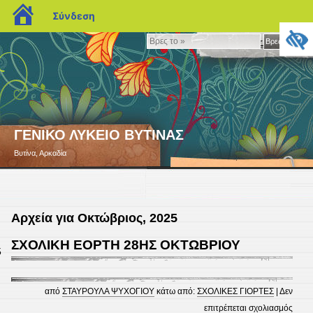
blogs.sch.gr
Σύνδεση
Βρες
Βρες το »
το
»
ΓΕΝΙΚΟ ΛΥΚΕΙΟ ΒΥΤΙΝΑΣ
Βυτίνα, Αρκαδία
Αρχεία για Οκτώβριος, 2025
ΣΧΟΛΙΚΗ ΕΟΡΤΗ 28ΗΣ ΟΚΤΩΒΡΙΟΥ
5
από
ΣΤΑΥΡΟΥΛΑ ΨΥΧΟΓΙΟΥ
κάτω από:
ΣΧΟΛΙΚΕΣ ΓΙΟΡΤΕΣ
|
Δεν
στο
επιτρέπεται σχολιασμός