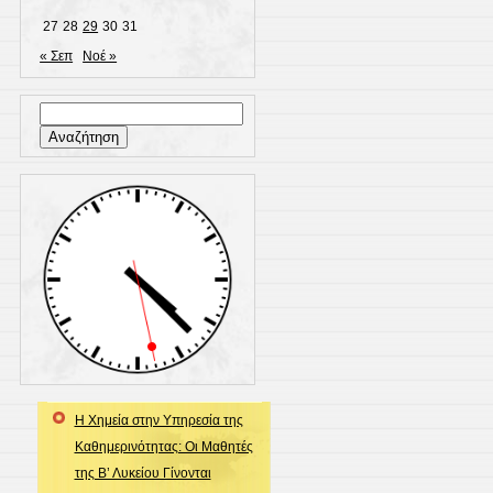
27
28
29
30
31
« Σεπ
Νοέ »
Αναζήτηση
για:
Η Χημεία στην Υπηρεσία της
Καθημερινότητας: Οι Μαθητές
της Β’ Λυκείου Γίνονται