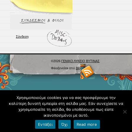
Σύνδεση
©2026
ΓΕΝΙΚΟ ΛΥΚΕΙΟ ΒΥΤΙΝΑΣ
Φιλοξενείται από
Blogs.sch.gr
Χρησιμοποιούμε cookies για να σας προσφέρουμε την
καλύτερη δυνατή εμπειρία στη σελίδα μας. Εάν συνεχίσετε να
χρησιμοποιείτε τη σελίδα, θα υποθέσουμε πως είστε
ικανοποιημένοι με αυτό.
Εντάξει
Όχι
Read more
Όροι χρήσης blogs.sch.gr
|
Δήλωση προσβασιμότητας