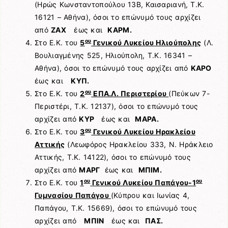
(Ηρώς Κωνσταντοπούλου 13Β, Καισαριανή, Τ.Κ.
16121 – Αθήνα), όσοι το επώνυμό τους αρχίζει
από
ΖΑΧ
έως και
ΚΑΡΜ.
ου
Στο Ε.Κ. του
5
Γενικού Λυκείου Ηλιούπολης
(Λ.
Βουλιαγμένης 525, Ηλιούπολη, Τ.Κ. 16341 –
Αθήνα), όσοι το επώνυμό τους αρχίζει από
ΚΑΡΟ
έως και
ΚΥΠ.
ου
Στο Ε.Κ. του
2
ΕΠΑ.Λ. Περιστερίου
(Πεύκων 7-
Περιστέρι, Τ.Κ. 12137), όσοι το επώνυμό τους
αρχίζει από
ΚΥΡ
έως και
ΜΑΡΑ.
ου
Στο Ε.Κ. του
3
Γενικού Λυκείου Ηρακλείου
Αττικής
(Λεωφόρος Ηρακλείου 333, Ν. Ηράκλειο
Αττικής, Τ.Κ. 14122), όσοι το επώνυμό τους
αρχίζει από
ΜΑΡΓ
έως και
ΜΠΙΜ.
ου
ου
Στο Ε.Κ. του
1
Γενικού Λυκείου Παπάγου-1
Γυμνασίου Παπάγου
(Κύπρου και Ιωνίας 4,
Παπάγου, Τ.Κ. 15669), όσοι το επώνυμό τους
αρχίζει από
ΜΠΙΝ
έως και
ΠΑΣ.