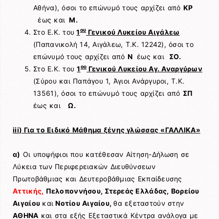
Αθήνα), όσοι το επώνυμό τους αρχίζει από
ΚΡ
έως και
Μ.
ου
Στο Ε.Κ. του
1
Γενικού Λυκείου Αιγάλεω
(Παπανικολή 14, Αιγάλεω, Τ.Κ. 12242), όσοι το
επώνυμό τους αρχίζει από
Ν
έως και
ΣΟ.
ου
Στο Ε.Κ. του
1
Γενικού Λυκείου Αγ. Αναργύρων
(Σύρου και Παπάγου 1, Άγιοι Ανάργυροι, Τ.Κ.
13561), όσοι το επώνυμό τους αρχίζει από
ΣΠ
έως και
Ω.
iii
) Για το Ειδικό Μάθημα ξένης γλώσσας «ΓΑΛΛΙΚΑ»
α)
Οι υποψήφιοι που κατέθεσαν Αίτηση-Δήλωση σε
Λύκεια των Περιφερειακών Διευθύνσεων
Πρωτοβάθμιας και Δευτεροβάθμιας Εκπαίδευσης
Αττικής,
Πελοποννήσου, Στερεάς Ελλάδας, Βορείου
Αιγαίου
και
Νοτίου Αιγαίου,
θα εξεταστούν στην
ΑΘΗΝΑ
και στα εξής Εξεταστικά Κέντρα ανάλογα με