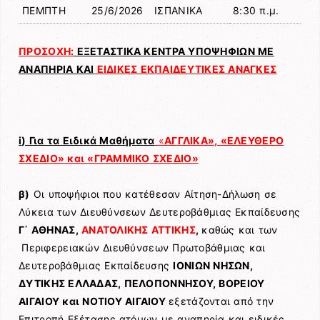
ΠΕΜΠΤΗ
25/6/2026
ΙΣΠΑΝΙΚΑ
8:30 π.μ.
ΠΡΟΣΟΧΗ:
ΕΞΕΤΑΣΤΙΚΑ ΚΕΝΤΡΑ ΥΠΟΨΗΦΙΩΝ
ΜΕ
ΑΝΑΠΗΡΙΑ ΚΑΙ
ΕΙΔΙΚΕΣ ΕΚΠΑΙΔΕΥΤΙΚΕΣ ΑΝΑΓΚΕΣ
i
) Για τα Ειδικά Μαθήματα
«
ΑΓΓΛΙΚΑ», «ΕΛΕΥΘΕΡΟ
ΣΧΕΔΙΟ» και «ΓΡΑΜΜΙΚΟ ΣΧΕΔΙΟ»
β)
Οι υποψήφιοι που κατέθεσαν Αίτηση-Δήλωση σε
Λύκεια των Διευθύνσεων Δευτεροβάθμιας Εκπαίδευσης
Γ΄ ΑΘΗΝΑΣ,
ΑΝΑΤΟΛΙΚΗΣ ΑΤΤΙΚΗΣ
,
καθώς και των
Περιφερειακών Διευθύνσεων Πρωτοβάθμιας και
Δευτεροβάθμιας Εκπαίδευσης
ΙΟΝΙΩΝ ΝΗΣΩΝ,
ΔΥΤΙΚΗΣ ΕΛΛΑΔΑΣ, ΠΕΛΟΠΟΝΝΗΣΟΥ, ΒΟΡΕΙΟΥ
ΑΙΓΑΙΟΥ και ΝΟΤΙΟΥ ΑΙΓΑΙΟΥ
εξετάζονται από την
Επιτροπή Εξέτασης ατόμων με αναπηρία και ειδικές