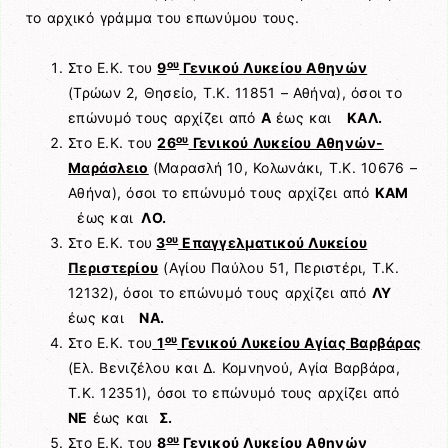
το αρχικό γράμμα του επωνύμου τους.
ου
Στο Ε.Κ. του
9
Γενικού Λυκείου Αθηνών
(Τρώων 2, Θησείο, Τ.Κ. 11851 – Αθήνα), όσοι το
επώνυμό τους αρχίζει από
Α
έως και
ΚΑΛ.
ου
Στο Ε.Κ. του
26
Γενικού Λυκείου Αθηνών-
Μαράσλειο
(Μαρασλή 10, Κολωνάκι, Τ.Κ. 10676 –
Αθήνα), όσοι το επώνυμό τους αρχίζει από
ΚΑΜ
έως και
ΛΟ.
ου
Στο Ε.Κ. του
3
Επαγγελματικού Λυκείου
Περιστερίου
(Αγίου Παύλου 51, Περιστέρι, Τ.Κ.
12132), όσοι το επώνυμό τους αρχίζει από
ΛΥ
έως και
ΝΑ.
ου
Στο Ε.Κ. του
1
Γενικού Λυκείου Αγίας Βαρβάρας
(Ελ. Βενιζέλου και Δ. Κομνηνού, Αγία Βαρβάρα,
Τ.Κ. 12351), όσοι το επώνυμό τους αρχίζει από
ΝΕ
έως και
Σ.
ου
Στο Ε.Κ. του
8
Γενικού Λυκείου Αθηνών