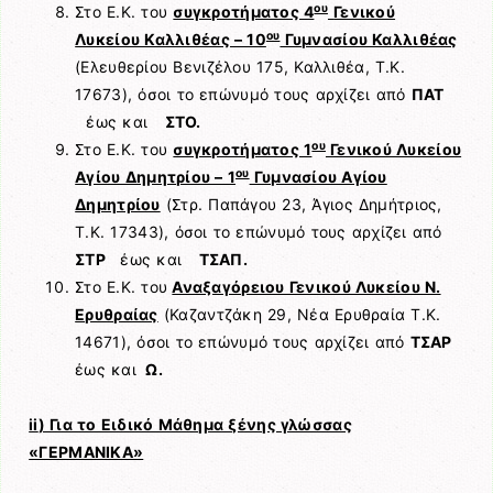
ου
Στο Ε.Κ. του
συγκροτήματος 4
Γενικού
ου
Λυκείου Καλλιθέας – 10
Γυμνασίου Καλλιθέας
(Ελευθερίου Βενιζέλου 175, Καλλιθέα, Τ.Κ.
17673), όσοι το επώνυμό τους αρχίζει από
ΠΑΤ
έως και
ΣΤΟ.
ου
Στο Ε.Κ. του
συγκροτήματος 1
Γενικού Λυκείου
ου
Αγίου Δημητρίου – 1
Γυμνασίου Αγίου
Δημητρίου
(Στρ. Παπάγου 23, Άγιος Δημήτριος,
Τ.Κ. 17343), όσοι το επώνυμό τους αρχίζει από
ΣΤΡ
έως και
ΤΣΑΠ.
Στο Ε.Κ. του
Αναξαγόρειου Γενικού Λυκείου Ν.
Ερυθραίας
(Καζαντζάκη 29, Νέα Ερυθραία Τ.Κ.
14671), όσοι το επώνυμό τους αρχίζει από
ΤΣΑΡ
έως και
Ω.
ii
) Για το Ειδικό Μάθημα ξένης γλώσσας
«ΓΕΡΜΑΝΙΚΑ»