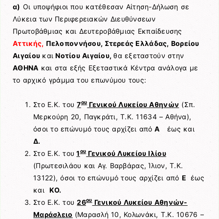
α)
Οι υποψήφιοι που κατέθεσαν Αίτηση-Δήλωση σε
Λύκεια των Περιφερειακών Διευθύνσεων
Πρωτοβάθμιας και Δευτεροβάθμιας Εκπαίδευσης
Αττικής,
Πελοποννήσου, Στερεάς Ελλάδας, Βορείου
Αιγαίου
και
Νοτίου Αιγαίου,
θα εξεταστούν στην
ΑΘΗΝΑ
και στα εξής Εξεταστικά Κέντρα ανάλογα με
το αρχικό γράμμα του επωνύμου τους:
ου
Στο Ε.Κ. του
7
Γενικού Λυκείου Αθηνών
(Σπ.
Μερκούρη 20, Παγκράτι, Τ.Κ. 11634 – Αθήνα),
όσοι το επώνυμό τους αρχίζει από
Α
έως και
Δ.
ου
Στο Ε.Κ. του
1
Γενικού Λυκείου Ιλίου
(Πρωτεσιλάου και Αγ. Βαρβάρας, Ίλιον, Τ.Κ.
13122), όσοι το επώνυμό τους αρχίζει από
Ε
έως
και
ΚΟ.
ου
Στο Ε.Κ. του
26
Γενικού Λυκείου Αθηνών-
Μαράσλειο
(Μαρασλή 10, Κολωνάκι, Τ.Κ. 10676 –