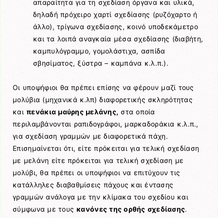
απαραίτητα για τη σχεδίαση όργανα και υλικά,
δηλαδή πρόχειρο χαρτί σχεδίασης (ρυζόχαρτο ή
άλλο), τρίγωνα σχεδίασης, κοινό υποδεκάμετρο
και τα λοιπά αναγκαία μέσα σχεδίασης (διαβήτη,
καμπυλόγραμμο, γομολάστιχα, ασπίδα
σβησίματος, ξύστρα – καμπάνα κ.λ.π.).
Οι υποψήφιοι θα πρέπει επίσης να φέρουν μαζί τους
μολύβια (μηχανικά κ.λπ) διαφορετικής σκληρότητας
και
πενάκια μαύρης μελάνης,
στα οποία
περιλαμβάνονται ραπιδογράφοι, μαρκαδοράκια κ.λ.π.,
για σχεδίαση γραμμών με διαφορετικά πάχη.
Επισημαίνεται ότι, είτε πρόκειται για τελική σχεδίαση
με μελάνη είτε πρόκειται για τελική σχεδίαση με
μολύβι, θα πρέπει οι υποψήφιοι να επιτύχουν τις
κατάλληλες διαβαθμίσεις πάχους και έντασης
γραμμών ανάλογα με την κλίμακα του σχεδίου και
σύμφωνα με τους
κανόνες της ορθής σχεδίασης
.