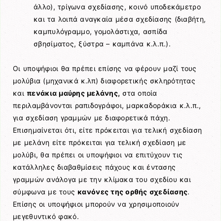
άλλο), τρίγωνα σχεδίασης, κοινό υποδεκάμετρο
και τα λοιπά αναγκαία μέσα σχεδίασης (διαβήτη,
καμπυλόγραμμο, γομολάστιχα, ασπίδα
σβησίματος, ξύστρα – καμπάνα κ.λ.π.).
Οι υποψήφιοι θα πρέπει επίσης να φέρουν μαζί τους
μολύβια (μηχανικά κ.λπ) διαφορετικής σκληρότητας
και
πενάκια μαύρης μελάνης,
στα οποία
περιλαμβάνονται ραπιδογράφοι, μαρκαδοράκια κ.λ.π.,
για σχεδίαση γραμμών με διαφορετικά πάχη.
Επισημαίνεται ότι, είτε πρόκειται για τελική σχεδίαση
με μελάνη είτε πρόκειται για τελική σχεδίαση με
μολύβι, θα πρέπει οι υποψήφιοι να επιτύχουν τις
κατάλληλες διαβαθμίσεις πάχους και έντασης
γραμμών ανάλογα με την κλίμακα του σχεδίου και
σύμφωνα με τους
κανόνες της ορθής σχεδίασης
.
Επίσης οι υποψήφιοι μπορούν να χρησιμοποιούν
μεγεθυντικό φακό.