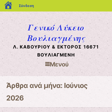
blogs.sch.gr
Σύνδεση
Γενικό Λύκειο
Βουλιαγμένης
Λ. ΚΑΒΟΥΡΊΟΥ & ΈΚΤΟΡΟΣ 16671
ΒΟΥΛΙΑΓΜΈΝΗ
Μενού
Μετάβαση στο περιεχόμενο
Άρθρα ανά μήνα:
Ιούνιος
2026