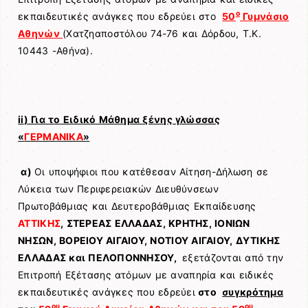
ο
εκπαιδευτικές ανάγκες που εδρεύει στο
50
Γυμνάσιο
Αθηνών
(Χατζηαποστόλου 74-76 και Δόρδου, Τ.Κ.
10443 -Αθήνα).
ii
) Για τ
o
Ειδικό Μάθημα ξένης γλώσσας
«
ΓΕΡΜΑΝΙΚΑ
»
α)
Οι υποψήφιοι που κατέθεσαν Αίτηση-Δήλωση σε
Λύκεια των Περιφερειακών Διευθύνσεων
Πρωτοβάθμιας και Δευτεροβάθμιας Εκπαίδευσης
ΑΤΤΙΚΗΣ
, ΣΤΕΡΕΑΣ ΕΛΛΑΔΑΣ, ΚΡΗΤΗΣ, ΙΟΝΙΩΝ
ΝΗΣΩΝ, ΒΟΡΕΙΟΥ ΑΙΓΑΙΟΥ, ΝΟΤΙΟΥ ΑΙΓΑΙΟΥ, ΔΥΤΙΚΗΣ
ΕΛΛΑΔΑΣ και ΠΕΛΟΠΟΝΝΗΣΟΥ,
εξετάζονται από την
Επιτροπή Εξέτασης ατόμων με αναπηρία και ειδικές
εκπαιδευτικές ανάγκες που εδρεύει
στο
συγκρότημα
ου
ου