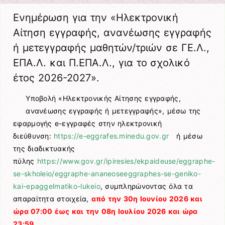
Ενημέρωση για την «Ηλεκτρονική
Αίτηση εγγραφής, ανανέωσης εγγραφής
ή μετεγγραφής μαθητών/τριών σε ΓΕ.Λ.,
ΕΠΑ.Λ. και Π.ΕΠΑ.Λ., για το σχολικό
έτος 2026-2027».
Υποβολή «Ηλεκτρονικής Αίτησης εγγραφής,
ανανέωσης εγγραφής ή μετεγγραφής», μέσω της
εφαρμογής e-εγγραφές στην ηλεκτρονική
διεύθυνση:
https://e-eggrafes.minedu.gov.gr
ή μέσω
της διαδικτυακής
πύλης
https://www.gov.gr/ipiresies/ekpaideuse/eggraphe-
se-skholeio/eggraphe-ananeoseeggraphes-se-geniko-
kai-epaggelmatiko-lukeio
, συμπληρώνοντας όλα τα
απαραίτητα στοιχεία,
από την 30η Ιουνίου 2026 και
ώρα 07:00 έως και την 08η Ιουλίου 2026 και ώρα
23:59.