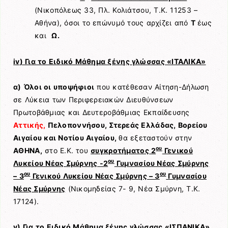
(Νικοπόλεως 33, Πλ. Κολιάτσου, Τ.Κ. 11253 –
Αθήνα), όσοι το επώνυμό τους αρχίζει από
Τ
έως
και
Ω.
iv
) Για το Ειδικό Μάθημα ξένης γλώσσας «ΙΤΑΛΙΚΑ»
α)
Όλοι οι υποψήφιοι
που κατέθεσαν Αίτηση-Δήλωση
σε Λύκεια των Περιφερειακών Διευθύνσεων
Πρωτοβάθμιας και Δευτεροβάθμιας Εκπαίδευσης
Αττικής,
Πελοποννήσου, Στερεάς Ελλάδας, Βορείου
Αιγαίου και Νοτίου Αιγαίου,
θα εξεταστούν στην
ου
ΑΘΗΝΑ,
στο Ε.Κ. του
συγκροτήματος 2
Γενικού
ου
Λυκείου Νέας Σμύρνης -2
Γυμνασίου Νέας Σμύρνης
ου
ου
– 3
Γενικού Λυκείου Νέας Σμύρνης – 3
Γυμνασίου
Νέας Σμύρνης
(Νικομηδείας 7- 9, Νέα Σμύρνη, Τ.Κ.
17124).
v
) Για το Ειδικό Μάθημα ξένης γλώσσας «ΙΣΠΑΝΙΚΑ»