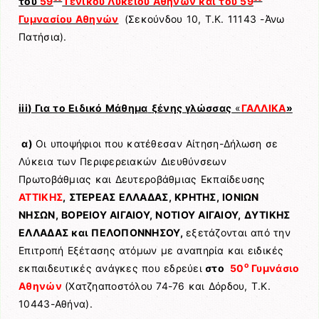
του
59
Γενικού Λυκείου Αθηνών και του 59
Γυμνασίου Αθηνών
(Σεκούνδου 10, Τ.Κ. 11143 -Άνω
Πατήσια).
iii
) Για το Ειδικό Μάθημα
ξένης γλώσσας
«
ΓΑΛΛΙΚΑ
»
α)
Οι υποψήφιοι που κατέθεσαν Αίτηση-Δήλωση σε
Λύκεια των Περιφερειακών Διευθύνσεων
Πρωτοβάθμιας και Δευτεροβάθμιας Εκπαίδευσης
ΑΤΤΙΚΗΣ
, ΣΤΕΡΕΑΣ ΕΛΛΑΔΑΣ, ΚΡΗΤΗΣ, ΙΟΝΙΩΝ
ΝΗΣΩΝ, ΒΟΡΕΙΟΥ ΑΙΓΑΙΟΥ, ΝΟΤΙΟΥ ΑΙΓΑΙΟΥ, ΔΥΤΙΚΗΣ
ΕΛΛΑΔΑΣ και ΠΕΛΟΠΟΝΝΗΣΟΥ,
εξετάζονται από την
Επιτροπή Εξέτασης ατόμων με αναπηρία και ειδικές
ο
εκπαιδευτικές ανάγκες που εδρεύει
στο
50
Γυμνάσιο
Αθηνών
(Χατζηαποστόλου 74-76 και Δόρδου, Τ.Κ.
10443-Αθήνα).