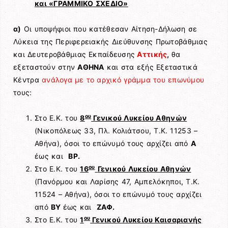
και «ΓΡΑΜΜΙΚΟ ΣΧΕΔΙΟ»
α)
Οι υποψήφιοι που κατέθεσαν Αίτηση-Δήλωση σε
Λύκεια της Περιφερειακής Διεύθυνσης Πρωτοβάθμιας
και Δευτεροβάθμιας Εκπαίδευσης
Αττικής
,
θα
εξεταστούν στην
ΑΘΗΝΑ
και στα εξής Εξεταστικά
Κέντρα
ανάλογα με το αρχικό γράμμα του επωνύμου
τους:
ου
Στο Ε.Κ. του
8
Γενικού Λυκείου Αθηνών
(Νικοπόλεως 33, Πλ. Κολιάτσου, Τ.Κ. 11253 –
Αθήνα), όσοι το επώνυμό τους αρχίζει από
Α
έως και
ΒΡ.
ου
Στο Ε.Κ. του
16
Γενικού Λυκείου Αθηνών
(Πανόρμου και Λαρίσης 47, Αμπελόκηποι, Τ.Κ.
11524 – Αθήνα), όσοι το επώνυμό τους αρχίζει
από
ΒΥ
έως και
ΖΑΦ.
ου
Στο Ε.Κ. του
1
Γενικού Λυκείου Καισαριανής