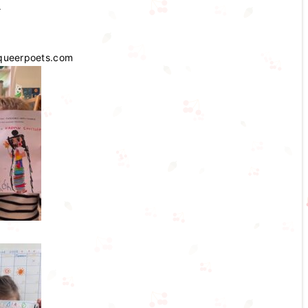
ι
queerpoets.com