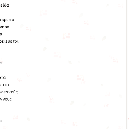
 είδα
φτερωτά
 νερά
αι
ρειεύεται
α
ατά
άματα
 ωκεανούς
αννους
α