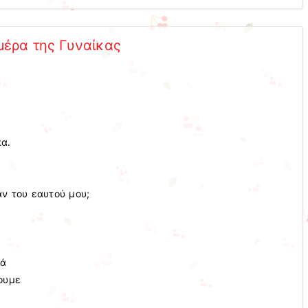
μέρα της Γυναίκας
πα.
αν του εαυτού μου;
τά
σουμε