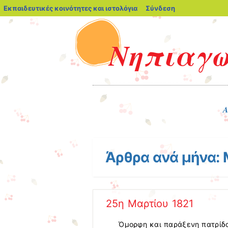
blogs.sch.gr
Εκπαιδευτικές κοινότητες και ιστολόγια
Σύνδεση
Νηπιαγω
Μενού
Μετάβαση στο περιεχόμενο
Α
Άρθρα ανά μήνα:
25η Μαρτίου 1821
Όμορφη και παράξενη πατρίδ