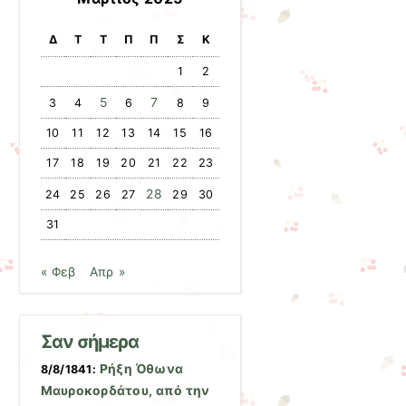
Δ
Τ
Τ
Π
Π
Σ
Κ
1
2
5
7
3
4
6
8
9
10
11
12
13
14
15
16
17
18
19
20
21
22
23
28
24
25
26
27
29
30
31
« Φεβ
Απρ »
Σαν σήμερα
Ρήξη Όθωνα 
8/8/1841:
Μαυροκορδάτου, από την