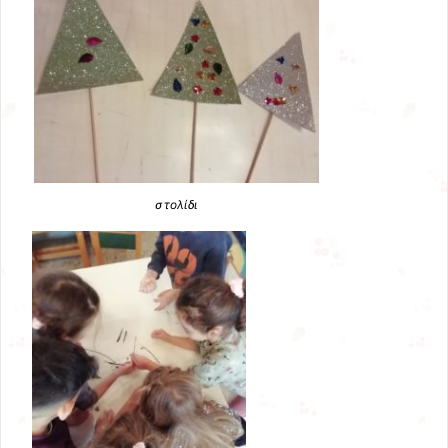
στολίδι