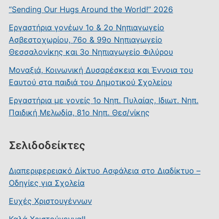
“Sending Our Hugs Around the World!” 2026
Εργαστήρια γονέων 1ο & 2ο Νηπιαγωγείο
Ασβεστοχωρίου, 76ο & 99ο Νηπιαγωγείο
Θεσσαλονίκης και 3ο Νηπιαγωγείο Φιλύρου
Μοναξιά, Κοινωνική Δυσαρέσκεια και Έννοια του
Εαυτού στα παιδιά του Δημοτικού Σχολείου
Εργαστήρια με γονείς 1ο Νηπ. Πυλαίας, Ιδιωτ. Νηπ.
Παιδική Μελωδία, 81ο Νηπ. Θεσ/νίκης
Σελιδοδείκτες
Διαπεριφερειακό Δίκτυο Ασφάλεια στο Διαδίκτυο –
Οδηγίες για Σχολεία
Ευχές Χριστουγέννων