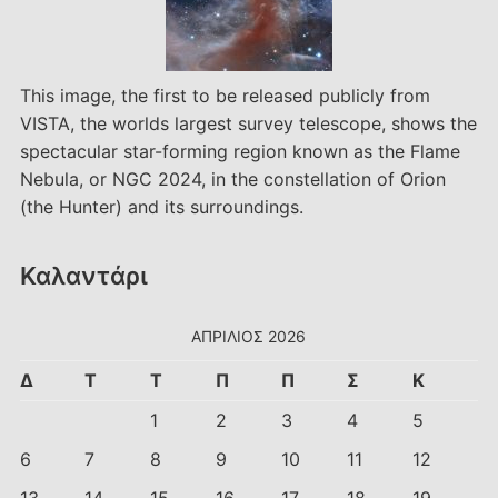
This image, the first to be released publicly from
VISTA, the worlds largest survey telescope, shows the
spectacular star-forming region known as the Flame
Nebula, or NGC 2024, in the constellation of Orion
(the Hunter) and its surroundings.
Καλαντάρι
ΑΠΡΊΛΙΟΣ 2026
Δ
Τ
Τ
Π
Π
Σ
Κ
1
2
3
4
5
6
7
8
9
10
11
12