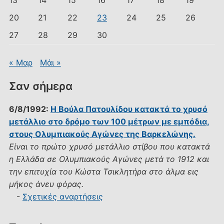
13
14
15
16
17
18
19
20
21
22
23
24
25
26
27
28
29
30
« Μαρ
Μάι »
Σαν σήμερα
6/8/1992:
Η Βούλα Πατουλίδου κατακτά το χρυσό
μετάλλιο στο δρόμο των 100 μέτρων με εμπόδια,
στους Ολυμπιακούς Αγώνες της Βαρκελώνης.
Είναι το πρώτο χρυσό μετάλλιο στίβου που κατακτά
η Ελλάδα σε Ολυμπιακούς Αγώνες μετά το 1912 και
την επιτυχία του Κώστα Τσικλητήρα στο άλμα εις
μήκος άνευ φόρας.
-
Σχετικές αναρτήσεις