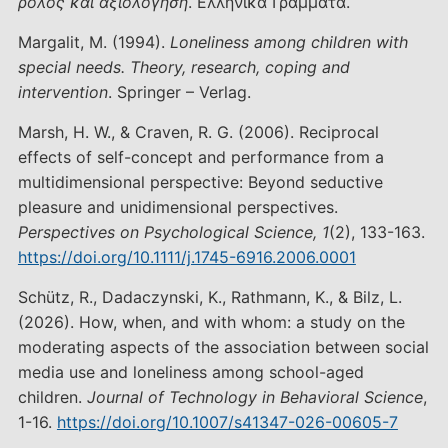
ρόλος και αξιολόγηση
. Ελληνικά Γράμματα.
Margalit, M. (1994).
Loneliness among children with
special needs. Theory, research, coping and
intervention
. Springer – Verlag.
Marsh, H. W., & Craven, R. G. (2006). Reciprocal
effects of self-concept and performance from a
multidimensional perspective: Beyond seductive
pleasure and unidimensional perspectives.
Perspectives on Psychological Science, 1
(2), 133-163.
https://doi.org/10.1111/j.1745-6916.2006.0001
Schütz, R., Dadaczynski, K., Rathmann, K., & Bilz, L.
(2026). How, when, and with whom: a study on the
moderating aspects of the association between social
media use and loneliness among school-aged
children.
Journal of Technology in Behavioral Science
,
1-16.
https://doi.org/10.1007/s41347-026-00605-7