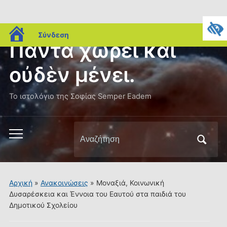
blogs.sch.gr
Σύνδεση
Πάντα χωρεῖ καὶ
οὐδὲν μένει.
Το ιστολόγιο της Σοφίας Semper Eadem
Αναζήτηση
Εναλλαγή
για:
του
μενού
για
Αρχική
»
Ανακοινώσεις
»
Μοναξιά, Κοινωνική
κινητά
Δυσαρέσκεια και Έννοια του Εαυτού στα παιδιά του
Δημοτικού Σχολείου