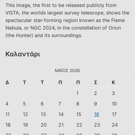
This image, the first to be released publicly from
VISTA, the worlds largest survey telescope, shows the
spectacular star-forming region known as the Flame
Nebula, or NGC 2024, in the constellation of Orion
(the Hunter) and its surroundings.
Καλαντάρι
ΜΆΙΟΣ 2026
Δ
Τ
Τ
Π
Π
Σ
Κ
1
2
3
4
5
6
7
8
9
10
11
12
13
14
15
16
17
18
19
20
21
22
23
24