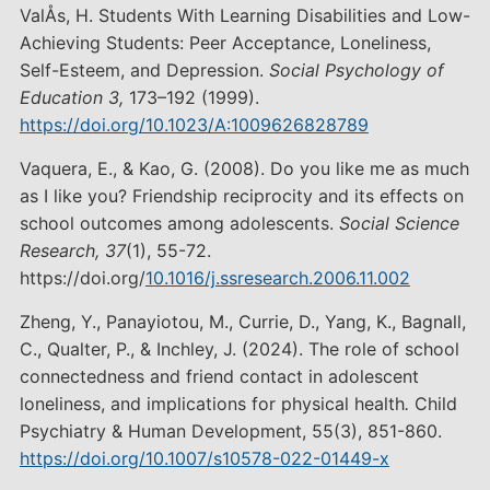
ValÅs, H. Students With Learning Disabilities and Low-
Achieving Students: Peer Acceptance, Loneliness,
Self-Esteem, and Depression.
Social Psychology of
Education 3,
173–192 (1999).
https://doi.org/10.1023/A:1009626828789
Vaquera, E., & Kao, G. (2008). Do you like me as much
as I like you? Friendship reciprocity and its effects on
school outcomes among adolescents.
Social Science
Research, 37
(1), 55-72.
https://doi.org/
10.1016/j.ssresearch.2006.11.002
Zheng, Y., Panayiotou, M., Currie, D., Yang, K., Bagnall,
C., Qualter, P., & Inchley, J. (2024). The role of school
connectedness and friend contact in adolescent
loneliness, and implications for physical health
.
Child
Psychiatry & Human Development, 55(3), 851-860.
https://doi.org/10.1007/s10578-022-01449-x