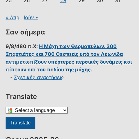
25
26
27
28
29
30
31
« Απρ
Ιούν »
Σαν σήμερα
9/8/480 π.Χ:
Η Μάχη των Θερμοπυλών. 300
Σπαρτιάτες και 700 Θεσπιείς υπό τον Λεωνίδα
αντιμετωπίζουν υπέρτερες περσικές δυνάμεις και
πίπτουν επί του πεδίου της μάχης.
-
Σχετικές αναρτήσεις
Translate
Select
a
Translate
language
to