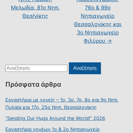
Μελωδία, 81ο Νηπ.
76ο & 99ο
Θεσ/νίκης
Νηπιαγωγείο
Θεσσαλονίκης και
3ο Νηπιαγωγείο
Φιλύρου
→
Αναζήτηση
Αναζήτηση
για:
Πρόσφατα άρθρα
Εργαστήρια με γονείς – 1ο, 3ο, 7ο, 8ο και 9ο Νηπ.
Πυλαία και 17ο, 25ο Νηπ. Θεσσαλονίκης
“Sending Our Hugs Around the World!” 2026
Εργαστήρια γονέων 1ο & 2ο Νηπιαγωγείο