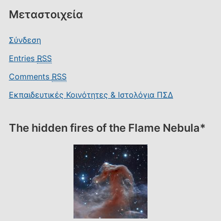
Μεταστοιχεία
Σύνδεση
Entries
RSS
Comments
RSS
Εκπαιδευτικές Κοινότητες & Ιστολόγια ΠΣΔ
The hidden fires of the Flame Nebula*