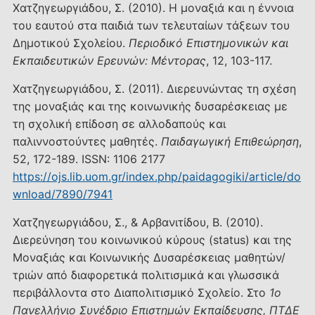
Χατζηγεωργιάδου, Σ. (2010). Η μοναξιά και η έννοια
του εαυτού στα παιδιά των τελευταίων τάξεων του
Δημοτικού Σχολείου.
Περιοδικό Επιστημονικών και
Εκπαιδευτικών Ερευνών: Μέντορας
, 12, 103-117.
Χατζηγεωργιάδου, Σ. (2011). Διερευνώντας τη σχέση
της μοναξιάς και της κοινωνικής δυσαρέσκειας με
τη σχολική επίδοση σε αλλοδαπούς και
παλιννοστούντες μαθητές.
Παιδαγωγική Επιθεώρηση
,
52, 172-189. ISSN: 1106 2177
https://ojs.lib.uom.gr/index.php/paidagogiki/article/do
wnload/7890/7941
Χατζηγεωργιάδου, Σ., & Αρβανιτίδου, Β. (2010).
Διερεύνηση του κοινωνικού κύρους (status) και της
Μοναξιάς και Κοινωνικής Δυσαρέσκειας μαθητών/
τριών από διαφορετικά πολιτισμικά και γλωσσικά
περιβάλλοντα στο Διαπολιτισμικό Σχολείο. Στο
1ο
Πανελλήνιο Συνέδριο Επιστημών Εκπαίδευσης, ΠΤΔΕ