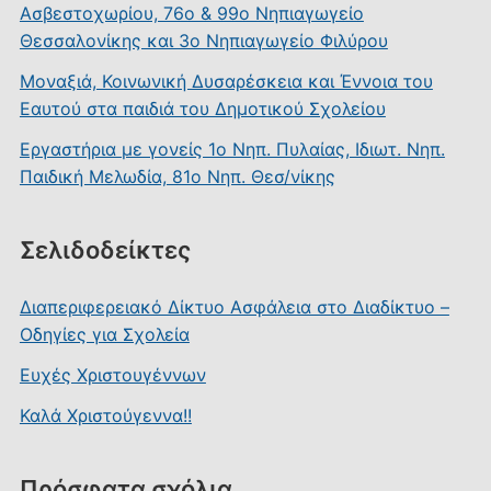
Ασβεστοχωρίου, 76ο & 99ο Νηπιαγωγείο
Θεσσαλονίκης και 3ο Νηπιαγωγείο Φιλύρου
Μοναξιά, Κοινωνική Δυσαρέσκεια και Έννοια του
Εαυτού στα παιδιά του Δημοτικού Σχολείου
Εργαστήρια με γονείς 1ο Νηπ. Πυλαίας, Ιδιωτ. Νηπ.
Παιδική Μελωδία, 81ο Νηπ. Θεσ/νίκης
Σελιδοδείκτες
Διαπεριφερειακό Δίκτυο Ασφάλεια στο Διαδίκτυο –
Οδηγίες για Σχολεία
Ευχές Χριστουγέννων
Καλά Χριστούγεννα!!
Πρόσφατα σχόλια