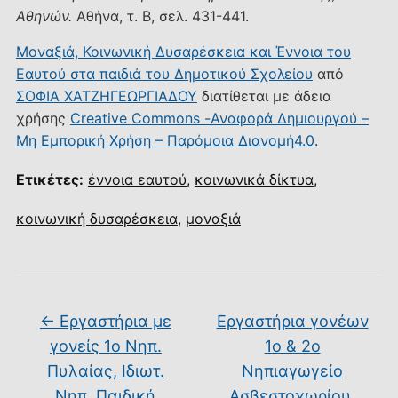
Αθηνών.
Αθήνα, τ. Β, σελ. 431-441.
Μοναξιά, Κοινωνική Δυσαρέσκεια και Έννοια του
Εαυτού στα παιδιά του Δημοτικού Σχολείου
από
ΣΟΦΙΑ ΧΑΤΖΗΓΕΩΡΓΙΑΔΟΥ
διατίθεται με άδεια
χρήσης
Creative Commons -Αναφορά Δημιουργού –
Μη Εμπορική Χρήση – Παρόμοια Διανομή4.0
.
Ετικέτες:
έννοια εαυτού
,
κοινωνικά δίκτυα
,
κοινωνική δυσαρέσκεια
,
μοναξιά
←
Εργαστήρια με
Εργαστήρια γονέων
γονείς 1ο Νηπ.
1ο & 2ο
Πυλαίας, Ιδιωτ.
Νηπιαγωγείο
Νηπ. Παιδική
Ασβεστοχωρίου,