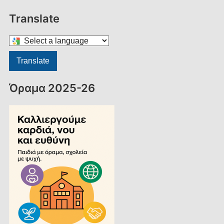
Translate
Select
a
Translate
language
to
Όραμα 2025-26
translate
this
page