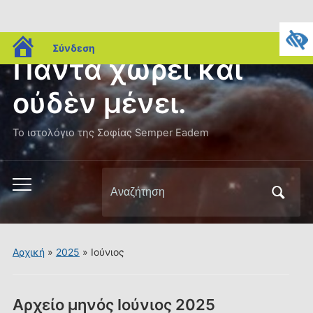
blogs.sch.gr
Σύνδεση
Πάντα χωρεῖ καὶ
οὐδὲν μένει.
Το ιστολόγιο της Σοφίας Semper Eadem
Αναζήτηση
Εναλλαγή
για:
του
μενού
για
Αρχική
»
2025
»
Ιούνιος
κινητά
Αρχείο μηνός
Ιούνιος 2025