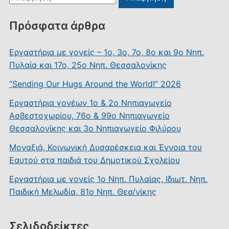
για:
Πρόσφατα άρθρα
Εργαστήρια με γονείς – 1ο, 3ο, 7ο, 8ο και 9ο Νηπ.
Πυλαία και 17ο, 25ο Νηπ. Θεσσαλονίκης
“Sending Our Hugs Around the World!” 2026
Εργαστήρια γονέων 1ο & 2ο Νηπιαγωγείο
Ασβεστοχωρίου, 76ο & 99ο Νηπιαγωγείο
Θεσσαλονίκης και 3ο Νηπιαγωγείο Φιλύρου
Μοναξιά, Κοινωνική Δυσαρέσκεια και Έννοια του
Εαυτού στα παιδιά του Δημοτικού Σχολείου
Εργαστήρια με γονείς 1ο Νηπ. Πυλαίας, Ιδιωτ. Νηπ.
Παιδική Μελωδία, 81ο Νηπ. Θεσ/νίκης
Σελιδοδείκτες