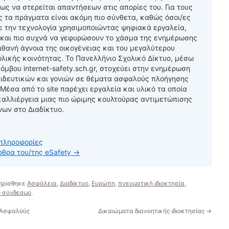
σως να στερείται απαντήσεων στις απορίες του. Για τους
ς τα πράγματα είναι ακόμη πιο σύνθετα, καθώς όσοι/ες
ε την τεχνολογία χρησιμοποιώντας ψηφιακά εργαλεία,
 και πιο συχνά να γεφυρώσουν το χάσμα της ενημέρωσης
ιθανή άγνοια της οικογένειας και του μεγαλύτερου
ολικής κοινότητας. Το Πανελλήνιο Σχολικό Δίκτυο, μέσω
όμβου internet-safety.sch.gr, στοχεύει στην ενημέρωση
ιδευτικών και γονιών σε θέματα ασφαλούς πλοήγησης
 Μέσα από το site παρέχει εργαλεία και υλικό τα οποία
καλλιέργεια μιας πιο ώριμης κουλτούρας αντιμετώπισης
νων στο Διαδίκτυο.
πληροφορίες
ρθρα του/της eSafety
→
ηρίσθηκε
Ασφάλεια
,
Διαδίκτυο
,
Ευρώπη
,
πνευματική ιδιοκτησία
,
ο σύνδεσμο
.
 Ασφαλούς
Δικαιώματα διανοητικής ιδιοκτησίας
→