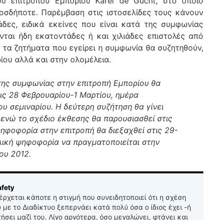
υ επιτρόπου Εμπορίου Karel de Gucht, στο οποίο
οσδήποτε. Παρέμβαση στις ιστοσελίδες τους κάνουν
άδες, ειδικά εκείνες που είναι κατά της συμφωνίας
ται ήδη εκατοντάδες ή και χιλιάδες επιστολές από
τα ζητήματα που εγείρει η συμφωνία θα συζητηθούν,
ίου αλλά και στην ολομέλεια.
της συμφωνίας στην επιτροπή Εμπορίου θα
ις 28 Φεβρουαρίου-1 Μαρτίου, ημέρα
υ σεμιναρίου. Η δεύτερη συζήτηση θα γίνει
 ενώ το σχέδιο έκθεσης θα παρουσιασθεί στις
ψηφοφορία στην επιτροπή θα διεξαχθεί στις 29-
λική ψηφοφορία να πραγματοποιείται στην
ου 2012.
fety
 έρχεται κάποτε η στιγμή που συνειδητοποιεί ότι η σχέση
υ με το Διαδίκτυο ξεπερνάει κατά πολύ όσα ο ίδιος έχει -ή
τήσει μαζί του. Λίγο αργότερα, όσο μεγαλώνει, φτάνει και