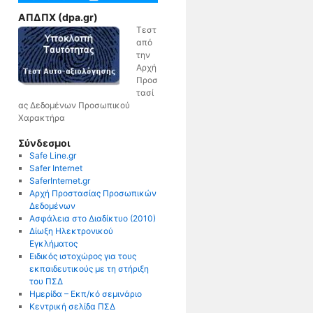
ΑΠΔΠΧ (dpa.gr)
Τεστ
από
την
Αρχή
Προσ
τασί
ας Δεδομένων Προσωπικού
Χαρακτήρα
Σύνδεσμοι
Safe Line.gr
Safer Internet
SaferInternet.gr
Αρχή Προστασίας Προσωπικών
Δεδομένων
Ασφάλεια στο Διαδίκτυο (2010)
Δίωξη Ηλεκτρονικού
Εγκλήματος
Ειδικός ιστοχώρος για τους
εκπαιδευτικούς με τη στήριξη
του ΠΣΔ
Ημερίδα – Εκπ/κό σεμινάριο
Κεντρική σελίδα ΠΣΔ