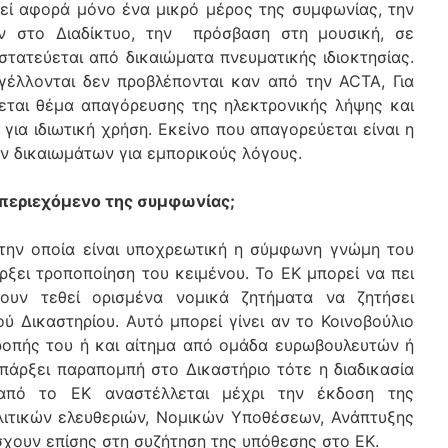
εί αφορά μόνο ένα μικρό μέρος της συμφωνίας, την
ν στο Διαδίκτυο, την πρόσβαση στη μουσική, σε
στατεύεται από δικαιώματα πνευματικής ιδιοκτησίας.
έλλονται δεν προβλέπονται καν από την ACTA, Για
εται θέμα απαγόρευσης της ηλεκτρονικής λήψης και
ια ιδιωτική χρήση. Εκείνο που απαγορεύεται είναι η
 δικαιωμάτων για εμπορικούς λόγους.
ο περιεχόμενο της συμφωνίας;
 την οποία είναι υποχρεωτική η σύμφωνη γνώμη του
ρξει τροποποίηση του κειμένου. Το ΕΚ μπορεί να πει
χουν τεθεί ορισμένα νομικά ζητήματα να ζητήσει
 Δικαστηρίου. Αυτό μπορεί γίνει αν το Κοινοβούλιο
ροπής του ή και αίτημα από ομάδα ευρωβουλευτών ή
υπάρξει παραπομπή στο Δικαστήριο τότε η διαδικασία
από το ΕΚ αναστέλλεται μέχρι την έκδοση της
λιτικών ελευθεριών, Νομικών Υποθέσεων, Ανάπτυξης
σχουν επίσης στη συζήτηση της υπόθεσης στο ΕΚ.