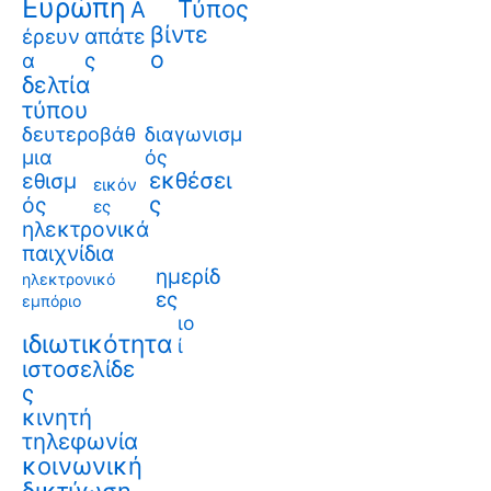
Ευρώπη
Τύπος
Α
βίντε
απάτε
έρευν
ο
ς
α
δελτία
τύπου
δευτεροβάθ
διαγωνισμ
μια
ός
εκθέσει
εθισμ
εικόν
ς
ός
ες
ηλεκτρονικά
παιχνίδια
ημερίδ
ηλεκτρονικό
ες
εμπόριο
ιο
ιδιωτικότητα
ί
ιστοσελίδε
ς
κινητή
τηλεφωνία
κοινωνική