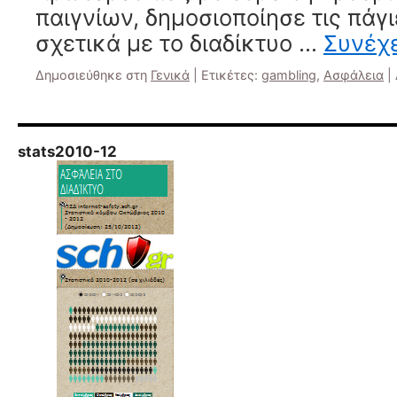
παιγνίων, δημοσιοποίησε τις πάγ
σχετικά με το διαδίκτυο …
Συνέχ
Δημοσιεύθηκε στη
Γενικά
|
Ετικέτες:
gambling
,
Ασφάλεια
|
stats2010-12