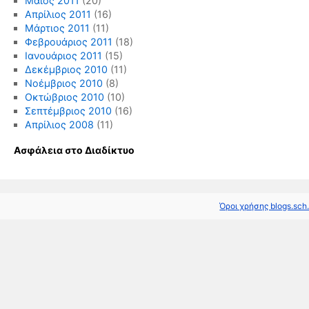
Μάιος 2011
(20)
Απρίλιος 2011
(16)
Μάρτιος 2011
(11)
Φεβρουάριος 2011
(18)
Ιανουάριος 2011
(15)
Δεκέμβριος 2010
(11)
Νοέμβριος 2010
(8)
Οκτώβριος 2010
(10)
Σεπτέμβριος 2010
(16)
Απρίλιος 2008
(11)
Ασφάλεια στο Διαδίκτυο
Όροι χρήσης blogs.sch.