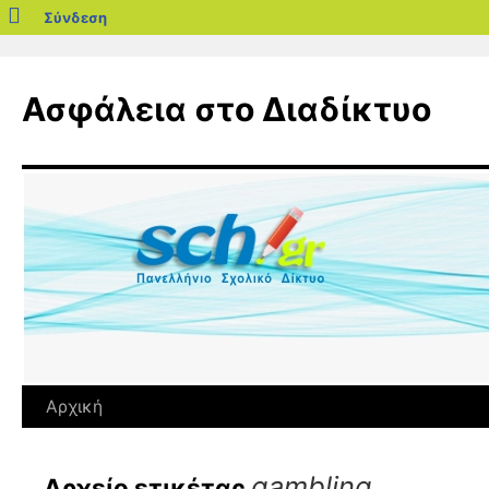
blogs.sch.gr
Σύνδεση
Μετάβαση
σε
Ασφάλεια στο Διαδίκτυο
περιεχόμενο
Αρχική
gambling
Αρχείο ετικέτας