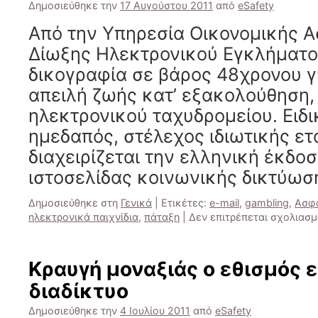
συναφή
Δημοσιεύθηκε την
17 Αυγούστου 2011
από
eSafety
αδικήματα,
Από την Υπηρεσία Οικονομικής Α
καθώς
και
Δίωξης Ηλεκτρονικού Εγκλήματο
παραβιάσεις
δικογραφία σε βάρος 48χρονου γ
στα
προσωπικά
απειλή ζωής κατ’ εξακολούθηση
δεδομένα
ηλεκτρονικού ταχυδρομείου. Ειδ
ημεδαπός, στέλεχος ιδιωτικής ετα
διαχειρίζεται την ελληνική έκδο
ιστοσελίδας κοινωνικής δικτύωσ
Δημοσιεύθηκε στη
Γενικά
|
Ετικέτες:
e-mail
,
gambling
,
Ασφ
ηλεκτρονικά παιχνίδια
,
πάταξη
|
Δεν επιτρέπεται σχολιασ
Κραυγή μοναξιάς ο εθισμός
διαδίκτυο
Δημοσιεύθηκε την
4 Ιουλίου 2011
από
eSafety