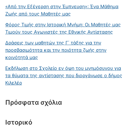
«Από την Εξέγερση στην Έμπνευση»: Ένα Μάθημα
Ζωής από τους Μαθητές μας
Φόρος Τιμής στην Ιστορική Μνήμη: Οι Μαθητές μας
Τιμούν τους Αγωνιστές της Εθνικής Αντίστασης
Δράσεις των μαθητών της Γ΄ τάξης για την
προσβασιμότητα και την ποιότητα ζωής στην
κοινότητά μας
Εκδήλωση στο Σχολείο εν όψη του μνημόσυνου για
τα θύματα της αντίστασης που διοργάνωσε ο δήμος
Κιλελέρ
Πρόσφατα σχόλια
Ιστορικό