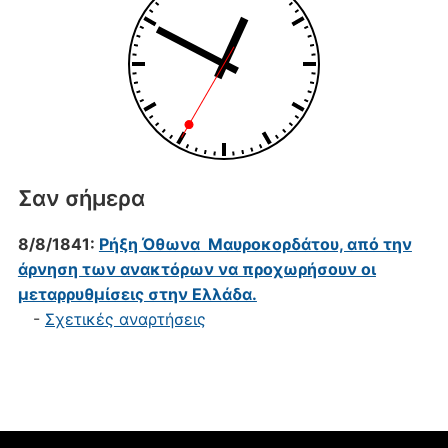
Σαν σήμερα
8/8/1841:
Ρήξη Όθωνα  Μαυροκορδάτου, από την
άρνηση των ανακτόρων να προχωρήσουν οι
μεταρρυθμίσεις στην Ελλάδα.
-
Σχετικές αναρτήσεις