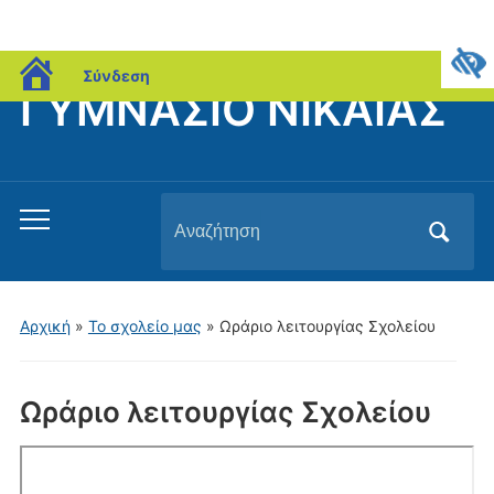
blogs.sch.gr
Σύνδεση
ΓΥΜΝΑΣΙΟ ΝΙΚΑΙΑΣ
Αναζήτηση
Εναλλαγή
για:
του
μενού
για
Αρχική
»
Το σχολείο μας
»
Ωράριο λειτουργίας Σχολείου
κινητά
Ωράριο λειτουργίας Σχολείου