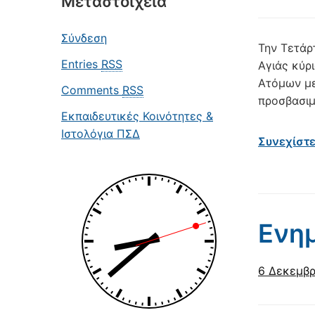
Μεταστοιχεία
Σύνδεση
Την Τετάρ
Entries
RSS
Αγιάς κύρ
Ατόμων με
Comments
RSS
προσβασιμ
Εκπαιδευτικές Κοινότητες &
Ιστολόγια ΠΣΔ
Συνεχίστ
Ενη
6 Δεκεμβρ