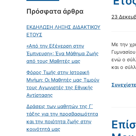
Έτο
Πρόσφατα άρθρα
23 Δεκεμβ
ΕΚΔΗΛΩΣΗ ΛΗΞΗΣ ΔΙΔΑΚΤΙΚΟΥ
ΕΤΟΥΣ
Με την χρ
«Από την Εξέγερση στην
Γυμνασίου
Έμπνευση»: Ένα Μάθημα Ζωής
ενώ ο σύλ
από τους Μαθητές μας
και ο σύλ
Φόρος Τιμής στην Ιστορική
Μνήμη: Οι Μαθητές μας Τιμούν
Συνεχίστ
τους Αγωνιστές της Εθνικής
Αντίστασης
Δράσεις των μαθητών της Γ΄
τάξης για την προσβασιμότητα
Επίσ
και την ποιότητα ζωής στην
κοινότητά μας