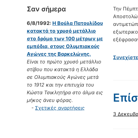
Σαν σήμερα
Την Πέμπτ
Αποστολών
6/8/1992:
Η Βούλα Πατουλίδου
αντιμετώπ
κατακτά το χρυσό μετάλλιο
εξωτερικο
στο δρόμο των 100 μέτρων με
εξέφρασαν
εμπόδια, στους Ολυμπιακούς
Αγώνες της Βαρκελώνης.
Συνεχίστ
Είναι το πρώτο χρυσό μετάλλιο
στίβου που κατακτά η Ελλάδα
σε Ολυμπιακούς Αγώνες μετά
το 1912 και την επιτυχία του
Κώστα Τσικλητήρα στο άλμα εις
Επίσ
μήκος άνευ φόρας.
-
Σχετικές αναρτήσεις
3 Δεκεμβρ