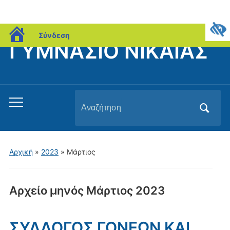
blogs.sch.gr
Σύνδεση
ΓΥΜΝΑΣΙΟ ΝΙΚΑΙΑΣ
Αναζήτηση
Εναλλαγή
για:
του
μενού
για
Αρχική
»
2023
»
Μάρτιος
κινητά
Αρχείο μηνός
Μάρτιος 2023
ΣΥΛΛΟΓΟΣ ΓΟΝΕΩΝ ΚΑΙ