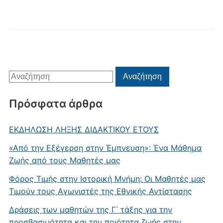
Αναζήτηση
Αναζήτηση
για:
Πρόσφατα άρθρα
ΕΚΔΗΛΩΣΗ ΛΗΞΗΣ ΔΙΔΑΚΤΙΚΟΥ ΕΤΟΥΣ
«Από την Εξέγερση στην Έμπνευση»: Ένα Μάθημα
Ζωής από τους Μαθητές μας
Φόρος Τιμής στην Ιστορική Μνήμη: Οι Μαθητές μας
Τιμούν τους Αγωνιστές της Εθνικής Αντίστασης
Δράσεις των μαθητών της Γ΄ τάξης για την
προσβασιμότητα και την ποιότητα ζωής στην