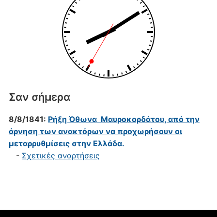
Σαν σήμερα
8/8/1841:
Ρήξη Όθωνα  Μαυροκορδάτου, από την
άρνηση των ανακτόρων να προχωρήσουν οι
μεταρρυθμίσεις στην Ελλάδα.
-
Σχετικές αναρτήσεις