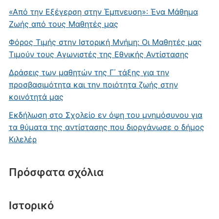
«Από την Εξέγερση στην Έμπνευση»: Ένα Μάθημα
Ζωής από τους Μαθητές μας
Φόρος Τιμής στην Ιστορική Μνήμη: Οι Μαθητές μας
Τιμούν τους Αγωνιστές της Εθνικής Αντίστασης
Δράσεις των μαθητών της Γ΄ τάξης για την
προσβασιμότητα και την ποιότητα ζωής στην
κοινότητά μας
Εκδήλωση στο Σχολείο εν όψη του μνημόσυνου για
τα θύματα της αντίστασης που διοργάνωσε ο δήμος
Κιλελέρ
Πρόσφατα σχόλια
Ιστορικό