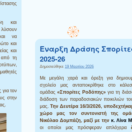
τίστασης
δη και
 λύσουν
και να
ρώτο και
Έναρξη Δράσης Σπορίτε
είας και
2025-26
 από τη
ροτύπων,
Δημοσιεύθηκε
19 Μαρτίου 2026
 μαθητές
Με μεγάλη χαρά και όρεξη για δημιουρ
σχολείο μας ανταποκρίθηκε στο κάλε
 για τον
ομάδας
«Σπορίτες Ροδόπης»
για τη διά
υς στην
διάδοση των παραδοσιακών ποικιλιών το
ας.
μας.
Την Δευτέρα 16/3/2026, υποδεχτήκα
χώρο μας τον συντονιστή της ομάδ
Νικόλαο Δομπάζη, μαζί με την
κ. Λίνα Μ
οι οποίοι μας πρόσφεραν απλόχερα