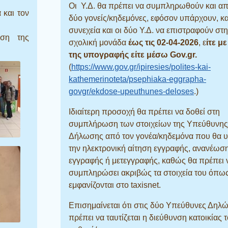
Οι Υ.Δ. θα πρέπει να συμπληρωθούν και απ
 και τον
δύο γονείς/κηδεμόνες,
εφόσον υπάρχουν, κα
συνεχεία
και οι δύο Υ.Δ.
να επιστραφούν στη
ωση της
σχολική μονάδα
έως
τις
02-04-2026
, ε
ίτε μ
της υπογραφής είτε μέσω Gov.gr.
(
https://www.gov.gr/ipiresies/polites-kai-
kathemerinoteta/psephiaka-eggrapha-
govgr/ekdose-upeuthunes-deloses
.)
Ιδιαίτερη προσοχή θα πρέπει
να δοθεί στη
συμπλήρωση των στοιχείων της Υπεύθυνης
Δήλωσης από τον
γονέα/κηδεμόνα που θα 
την ηλεκτρονική αίτηση εγγραφής, ανανέωσ
εγγραφής ή μετεγγραφής, καθώς θα πρέπει 
συμπληρώσει ακριβώς τα στοιχεία του
όπω
εμφανίζονται στο taxisnet.
Επισημαίνεται ότι στις δύο Υπεύθυνες Δηλώ
πρέπει να ταυτίζεται η διεύθυνση
κατοικίας 