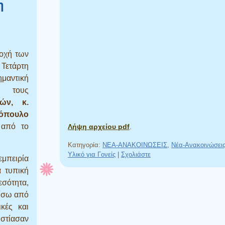
η
τοχή των
Τετάρτη
ημαντική
ε τους
ών, κ.
όπουλο
 από το
Λήψη αρχείου pdf
.
Κατηγορία:
NEA-ΑΝΑΚΟΙΝΩΣΕΙΣ
,
Νέα-Ανακοινώσεις 
Υλικό για Γονείς
|
Σχολιάστε
εμπειρία
α τυπική
εσότητα,
πίσω από
κές και
στίασαν