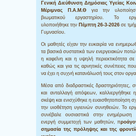
Γενική Διεύθυνση Δημόσιας Υγείας Κοι
Μέριμνας Π.Α.Μ.Θ
για την υλοποίησ
βιωματικού εργαστηρίου. Το εργα
υλοποιήθηκε την
Πέμπτη 26-3-2026
σε τμή
Γυμνασίου.
Οι μαθητές είχαν την ευκαιρία να ενημερω
τα βασικά συστατικά των ενεργειακών ποτ
η καφεΐνη και η υψηλή περιεκτικότητα σε
καθώς και για τις αρνητικές συνέπειες πο
να έχει η συχνή κατανάλωσή τους στον οργα
Μέσα από διαδραστικές δραστηριότητες, 
και ανταλλαγή απόψεων, καλλιεργήθηκε η
σκέψη και ενισχύθηκε η ευαισθητοποίηση σχ
την υιοθέτηση υγιεινών συνηθειών. Το ερ
συνέβαλε ουσιαστικά στην ενημέρωση 
ενεργή συμμετοχή των μαθητών, π
ροάγο
σημασία της πρόληψης και της φροντί