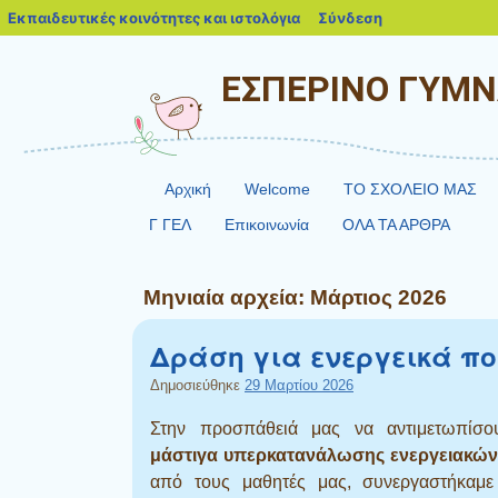
blogs.sch.gr
Εκπαιδευτικές κοινότητες και ιστολόγια
Σύνδεση
ΕΣΠΕΡΙΝΟ ΓΥΜΝ
Αρχική
Welcome
ΤΟ ΣΧΟΛΕΙΟ ΜΑΣ
Γ ΓΕΛ
Επικοινωνία
ΟΛΑ ΤΑ ΑΡΘΡΑ
Μηνιαία αρχεία:
Μάρτιος 2026
Δράση για ενεργεικά π
Δημοσιεύθηκε
29 Μαρτίου 2026
Στην προσπάθειά μας να αντιμετωπίσο
μάστιγα υπερκατανάλωσης ενεργειακώ
από τους μαθητές μας, συνεργαστήκαμε