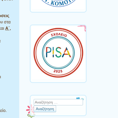
ώσεις
ν στα
και
Α΄,
α
ι
Αναζήτηση
είο
.