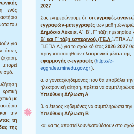
νωνικής
2027
η ενός
στήριο
Σας ενημερώνουμε ότι
οι εγγραφές-ανανε
ματα του
εγγραφών-μετεγγραφές
των μαθητών/τριώ
Δημόσια Λύκεια,
Α΄, Β΄, Γ΄ τάξη ημερησίου 
Β΄ και Γ΄ τάξη εσπερινού,
(ΓΕ.Λ.
1
/ΕΠΑ.Λ./
θούν για
Π.ΕΠΑ.Λ.)
για το σχολικό έτος
2026-2027
θ
ών, όπως
πραγματοποιηθούν ηλεκτρονικά
μέσω της
 ζάχαρη,
εφαρμογής e-εγγραφές
(
https://e-
υ μπορεί
eggrafes.minedu.gov.gr
).
νισμό.
α.
ο γονέας/κηδεμόνας που θα υποβάλει
την
συζήτηση
ηλεκτρονική αίτηση, πρέπει να συμπληρώσε
 κριτική
Υπεύθυνη Δήλωση Α
ετικά με
γαστήριο
β.
ο έτερος κηδεμόνας να συμπληρώσει την
και την
Υπεύθυνη Δήλωση Β
ντας τη
και να τις αποστείλουν/καταθέσουν στο σχολ
δας της