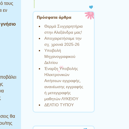
ό τους
ι εν
Πρόσφατα άρθρα
ε γνήσιο
Θερμά Συγχαρητήρια
στην Αλεξάνδρα μας!
Αποχαιρετήσαμε την
σχ. χρονιά 2025-26
Υποβολή
Μηχανογραφικού
Δελτίου
Έναρξη Υποβολής
Ηλεκτρονικών
υποβάλει
Αιτήσεων εγγραφής,
ης
ανανέωσης εγγραφής
να
ή μετεγγραφής
ς
μαθητών ΛΥΚΕΙΟΥ
ΔΕΛΤΙΟ ΤΥΠΟΥ
σεις θα
του/της