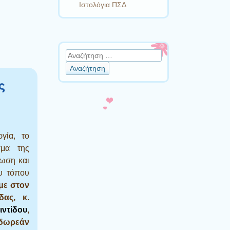
Ιστολόγια ΠΣΔ
Αναζήτηση
ς
γία, το
σμα της
σωση και
υ τόπου
με στον
ας, κ.
ιντίδου
,
δωρεάν