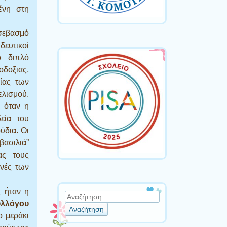
ένη στη
σεβασμό
δευτικοί
ο διπλό
δοξιας,
ίας των
ελισμού.
, όταν η
εία του
ύδια. Οι
βασιλιά”
ας τους
νές των
ς ήταν η
Αναζήτηση
υλλόγου
ο μεράκι