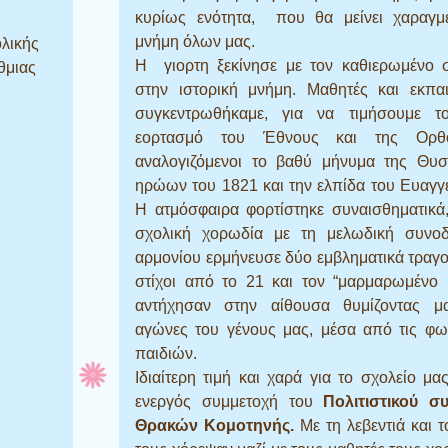
κυρίως ενότητα, που θα μείνει χαραγμ
μνήμη όλων μας.
λικής
Η γιορτη ξεκίνησε με τον καθιερωμένο 
θμιας
στην ιστορική μνήμη. Μαθητές και εκπαι
συγκεντρωθήκαμε, για να τιμήσουμε τ
εορτασμό του Έθνους και της Ορθο
αναλογιζόμενοι το βαθύ μήνυμα της Θυσ
ηρώων του 1821 και την ελπίδα του Ευαγγ
Η ατμόσφαιρα φορτίστηκε συναισθηματικά
σχολική χορωδία με τη μελωδική συνοδ
αρμονίου ερμήνευσε δύο εμβληματικά τραγο
στίχοι από το 21 και τον “μαρμαρωμένο 
αντήχησαν στην αίθουσα θυμίζοντας μ
αγώνες του γένους μας, μέσα από τις φω
παιδιών.
Ιδιαίτερη τιμή και χαρά για το σχολείο μα
ενεργός συμμετοχή του
Πολιτιστικού σ
Θρακών Κομοτηνής.
Με τη λεβεντιά και τ