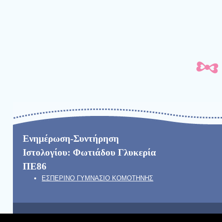
Ενημέρωση-Συντήρηση
Ιστολογίου: Φωτιάδου Γλυκερία
ΠΕ86
ΕΣΠΕΡΙΝΟ ΓΥΜΝΑΣΙΟ ΚΟΜΟΤΗΝΗΣ
Φιλοξενείται στο https://blogs.sch.gr
| Θέμα:Cute Frames