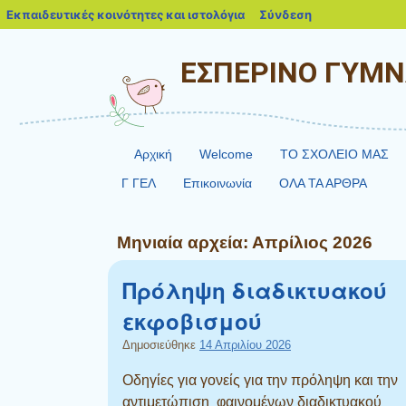
blogs.sch.gr
Εκπαιδευτικές κοινότητες και ιστολόγια
Σύνδεση
ΕΣΠΕΡΙΝΟ ΓΥΜΝ
Αρχική
Welcome
ΤΟ ΣΧΟΛΕΙΟ ΜΑΣ
Γ ΓΕΛ
Επικοινωνία
ΟΛΑ ΤΑ ΑΡΘΡΑ
Μηνιαία αρχεία:
Απρίλιος 2026
Πρόληψη διαδικτυακού
εκφοβισμού
Δημοσιεύθηκε
14 Απριλίου 2026
Οδηγίες για γονείς για την πρόληψη και την
αντιμετώπιση φαινομένων διαδικτυακού