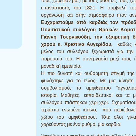
τους χόρεψαν μαζί με τους μαθητές τους χο
επανάστασης του 1821. Η συμβολή το
οργάνωση και στην ατμόσφαιρα ήταν ανεκ
Ευχαριστούμε από καρδιάς τον πρόε
Πολιτιστικού συλλόγου Θρακών Κομοτ
Γιάννη Τσερνικούδη, την εξαιρετική 
χορού κ. Χριστίνα Αυγερίδου
, καθώς κ
μέλος του συλλόγου ξεχωριστά για την
παρουσία του. Η συνεργασία μαζί τους ή
μοναδική εμπειρία.
Η πιο δυνατή και αυθόρμητη στιγμή της 
φυλάχτηκε για το τέλος. Με μια κίνηση
συμβολισμού, το αμφιθέατρο “αγγάλια
ιστορία. Μαθητές, εκπαιδευτικοί και τα 
συλλόγου πιάστηκαν χέρι-χέρι. Σχηματίσο
τεράστιο ενωμένο κύκλο, που περιέβαλε
χώρο του αμφιθεάτρου. Τότε όλοι γίνα
χορεύοντας με ένα ρυθμό, μια καρδιά.