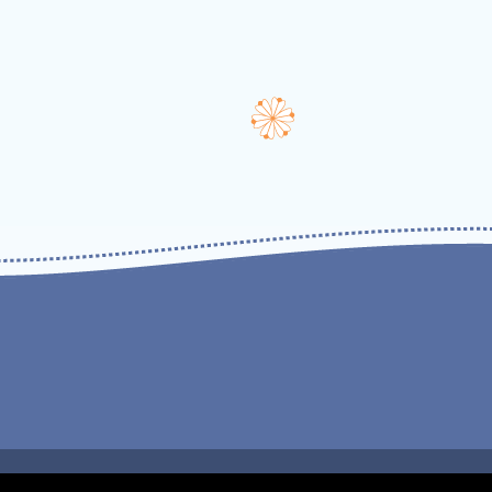
 από
Ying Zhang