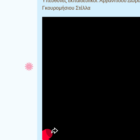
Υπεύθυνες εκπαιδευιικοί: Αρβανιτίδου Δώρα
Γκουρομήσιου Στέλλα