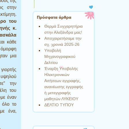
ρούς της
υς στην
τίμητη.
Πρόσφατα άρθρα
δρο του
Θερμά Συγχαρητήρια
ηνής κ.
στην Αλεξάνδρα μας!
δασκάλα
Αποχαιρετήσαμε την
αι κάθε
σχ. χρονιά 2025-26
 όμορφη
Υποβολή
ταν μια
Μηχανογραφικού
Δελτίου
Έναρξη Υποβολής
γιορτής
Ηλεκτρονικών
 υψηλού
Αιτήσεων εγγραφής,
σε” την
ανανέωσης εγγραφής
μέλη του
ή μετεγγραφής
υμε έναν
μαθητών ΛΥΚΕΙΟΥ
 όλο το
ΔΕΛΤΙΟ ΤΥΠΟΥ
με ένα,