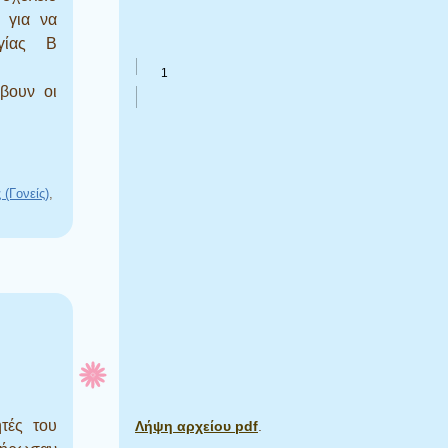
, για να
γίας Β
βουν οι
(Γονείς)
,
τές του
Λήψη αρχείου pdf
.