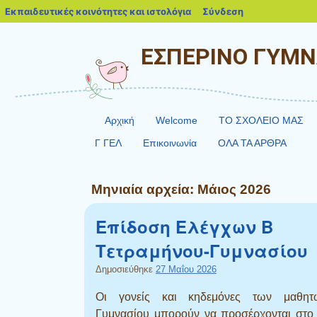
blogs.sch.gr
Εκπαιδευτικές κοινότητες και ιστολόγια
Σύνδεση
ΕΣΠΕΡΙΝΟ ΓΥΜΝ
Αρχική
Welcome
ΤΟ ΣΧΟΛΕΙΟ ΜΑΣ
Γ ΓΕΛ
Επικοινωνία
ΟΛΑ ΤΑ ΑΡΘΡΑ
Μηνιαία αρχεία:
Μάιος 2026
Επίδοση Ελέγχων Β
Tετραμήνου-Γυμνασίου
Δημοσιεύθηκε
27 Μαΐου 2026
Οι γονείς και κηδεμόνες των μαθη
Γυμνασίου μπορούν να προσέρχονται στο 