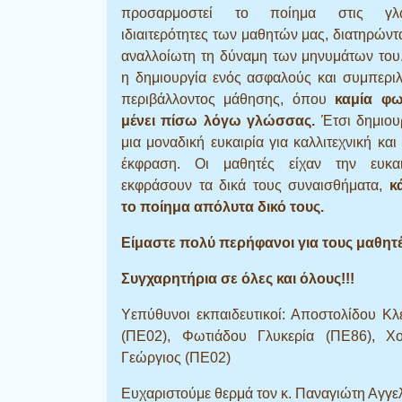
προσαρμοστεί το ποίημα στις γλω
ιδιαιτερότητες των μαθητών μας, διατηρών
αναλλοίωτη τη δύναμη των μηνυμάτων του
η δημιουργία ενός ασφαλούς και συμπερι
περιβάλλοντος μάθησης, όπου
καμία φ
μένει πίσω λόγω γλώσσας.
Έτσι δημιου
μια μοναδική ευκαιρία για καλλιτεχνική και
έκφραση. Οι μαθητές είχαν την ευκα
εκφράσουν τα δικά τους συναισθήματα,
κ
το ποίημα απόλυτα δικό τους.
Είμαστε πολύ περήφανοι για τους μαθητέ
Συγχαρητήρια σε όλες και όλους!!!
Υεπύθυνοι εκπαιδευτικοί: Αποστολίδου Κ
(ΠΕ02), Φωτιάδου Γλυκερία (ΠΕ86), Χο
Γεώργιος (ΠΕ02)
Ευχαριστούμε θερμά τον κ. Παναγιώτη Αγγελ