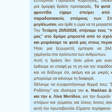
Εσπερινού Γυμνασίου Κομοτηνής, ολοκ
μια όμορφη δράση προσφοράς.
Τα φυτά
φροντίδα είχαμε σπείρει από
παραδοσιακούς σπόρους των Σπ
μεγάλωσαν,
και ήρθε η ώρα να τα μοιραστο
Την
Τετάρτη 20/5/2026, στήσαμε τους “
μας” στο δρόμο μπροστά από το σχολ
και μοιράσαμε τα φυτά μας στους περασ
Ήταν μια ξεχωριστή εμπειρία να βλέ
χαμόγελα στα πρόσωπα των ανθρώπων.
Αυτή η δράση δεν ήταν μόνο μια ευκα
έρθουμε σε επαφή με τη γη και την παράδο
και να δείξουμε ότι, ακόμη και με μικρές κ
μπορούμε να κάνουμε τη διαφορά.
Θέλουμε να ευχαριστήσουμε θερμά τους “
Ροδόπης” και ιδιαίτερα τον
κ. Νικόλαο 
και την
κ. Λίνα Μιντίδου
,
για την δωρεάν
σπόρων και χώματος και όλους όσους αγκ
αυτή την πρωτοβουλία. Είμαστε περήφανοι 