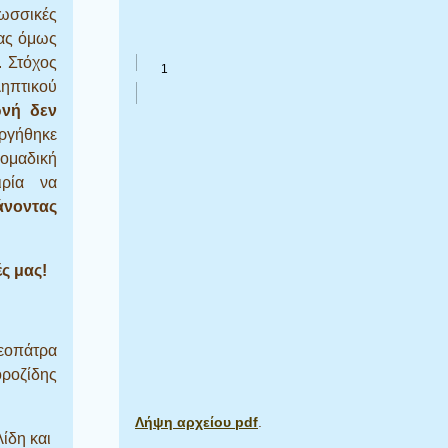
σσικές
τας όμως
. Στόχος
ληπτικού
ωνή δεν
ργήθηκε
 ομαδική
ιρία να
άνοντας
ς μας!
λεοπάτρα
ροζίδης
Λήψη αρχείου pdf
.
ίδη και