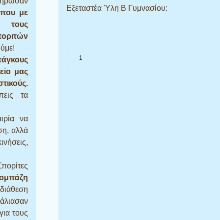
λήρωσαν
Εξεταστέα Ύλη Β Γυμνασίου:
 που με
 τους
οριτών
ύμε!
πάγκους
είο μας
τικούς.
πεις τα
ιρία να
ση, αλλά
ινήσεις,
Σπορίτες
Δομπάζη
 διάθεση
άλιασαν
για τους