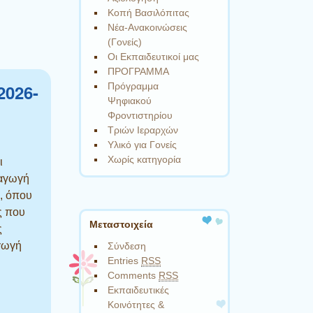
Κοπή Βασιλόπιτας
Νέα-Ανακοινώσεις
(Γονείς)
Οι Εκπαιδευτικοί μας
ΠΡΟΓΡΑΜΜΑ
026-
Πρόγραμμα
Ψηφιακού
Φροντιστηρίου
Τριών Ιεραρχών
Υλικό για Γονείς
Χωρίς κατηγορία
ι
σαγωγή
, όπου
ς που
Μεταστοιχεία
ς
αγωγή
Σύνδεση
Entries
RSS
Comments
RSS
Εκπαιδευτικές
Κοινότητες &