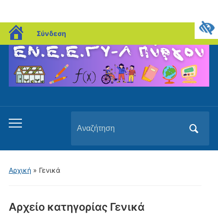
blogs.sch.gr
Σύνδεση
Αναζήτηση
Εναλλαγή
για:
του
μενού
για
Αρχική
» Γενικά
κινητά
Αρχείο κατηγορίας
Γενικά