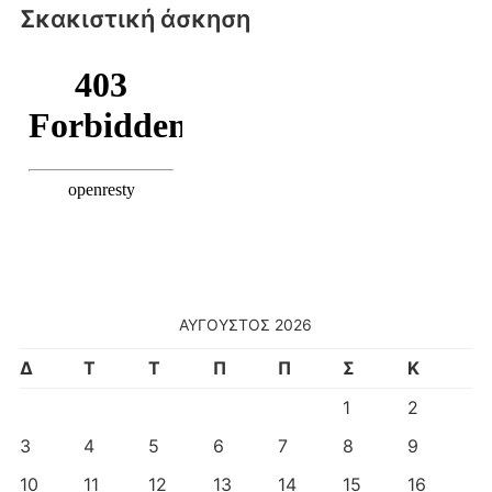
Σκακιστική άσκηση
ΑΎΓΟΥΣΤΟΣ 2026
Δ
Τ
Τ
Π
Π
Σ
Κ
1
2
3
4
5
6
7
8
9
10
11
12
13
14
15
16