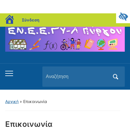
blogs.sch.gr
Σύνδεση
Αναζήτηση
Εναλλαγή
για:
του
μενού
για
Αρχική
»
Επικοινωνία
κινητά
Επικοινωνία