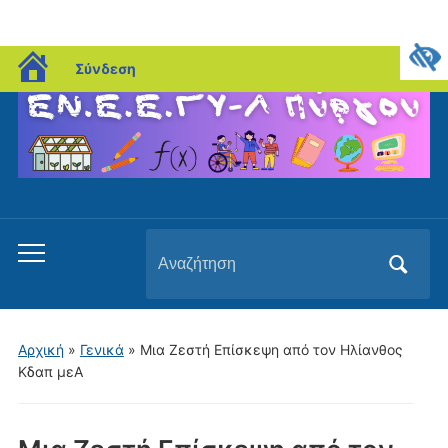
blogs.sch.gr
Σύνδεση
Αναζήτηση
Εναλλαγή
για:
του
μενού
για
Αρχική
»
Γενικά
»
Μια Ζεστή Επίσκεψη από τον Ηλίανθος
κινητά
Κδαπ μεΑ