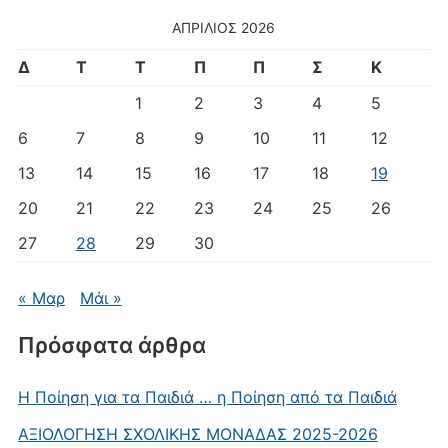
ΑΠΡΊΛΙΟΣ 2026
Δ
Τ
Τ
Π
Π
Σ
Κ
1
2
3
4
5
6
7
8
9
10
11
12
13
14
15
16
17
18
19
20
21
22
23
24
25
26
27
28
29
30
« Μαρ
Μάι »
Πρόσφατα άρθρα
Η Ποίηση για τα Παιδιά … η Ποίηση από τα Παιδιά
AΞΙΟΛΟΓΗΣΗ ΣΧΟΛΙΚΗΣ ΜΟΝΑΔΑΣ 2025-2026