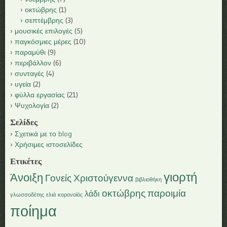
οκτώβρης
(1)
σεπτέμβρης
(3)
μουσικές επιλογές
(5)
παγκόσμιες μέρες
(10)
παραμύθι
(9)
περιβάλλον
(6)
συνταγές
(4)
υγεία
(2)
φύλλα εργασίας
(21)
Ψυχολογία
(2)
Σελίδες
Σχετικά με το blog
Χρήσιμες ιστοσελίδες
Ετικέτες
γιορτή
Άνοιξη
Γονείς
Χριστούγεννα
βιβλιοθήκη
οκτώβρης
παροιμία
λάδι
γλωσσοδέτης
ελιά
κορονοϊός
ποίημα