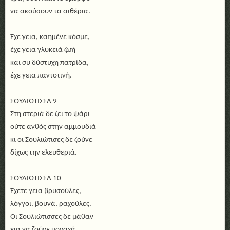
να ακούσουν τα αιθέρια.
Έχε γεια, καημένε κόσμε,
έχε γεια γλυκειά ζωή
και συ δύστυχη πατρίδα,
έχε γεια παντοτινή.
ΣΟΥΛΙΩΤΙΣΣΑ 9
Στη στεριά δε ζει το ψάρι
ούτε ανθός στην αμμουδιά
κι οι Σουλιώτισες δε ζούνε
δίχως την ελευθεριά.
ΣΟΥΛΙΩΤΙΣΣΑ 10
Έχετε γεια βρυσούλες,
λόγγοι, βουνά, ραχούλες.
Οι Σουλιώτισσες δε μάθαν
για να ζούνε μοναχά