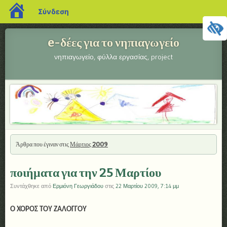
blogs.sch.gr
Σύνδεση
e-δέες για το νηπιαγωγείο
νηπιαγωγείο, φύλλα εργασίας, project
Μενού
ΜΕΤΆΒΑΣΗ ΣΕ ΠΕΡΙΕΧΌΜΕΝΟ
Άρθρα που έγιναν στις
Μάρτιος 2009
ποιήματα για την 25 Μαρτίου
Συντάχθηκε από
Ερμιόνη Γεωργιάδου
στις
22 Μαρτίου 2009, 7:14 μμ
Ο ΧΟΡΟΣ ΤΟΥ ΖΑΛΟΓΓΟΥ