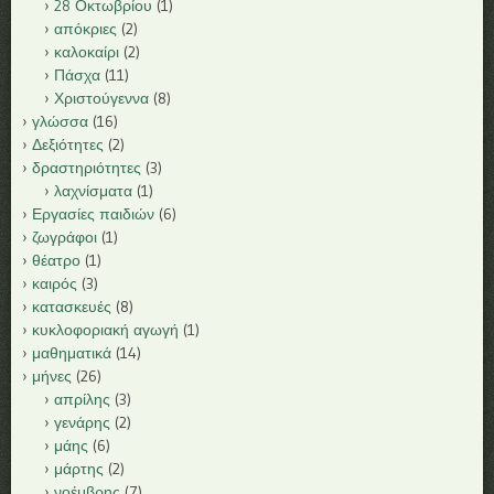
28 Οκτωβρίου
(1)
απόκριες
(2)
καλοκαίρι
(2)
Πάσχα
(11)
Χριστούγεννα
(8)
γλώσσα
(16)
Δεξιότητες
(2)
δραστηριότητες
(3)
λαχνίσματα
(1)
Εργασίες παιδιών
(6)
ζωγράφοι
(1)
θέατρο
(1)
καιρός
(3)
κατασκευές
(8)
κυκλοφοριακή αγωγή
(1)
μαθηματικά
(14)
μήνες
(26)
απρίλης
(3)
γενάρης
(2)
μάης
(6)
μάρτης
(2)
νοέμβρης
(7)