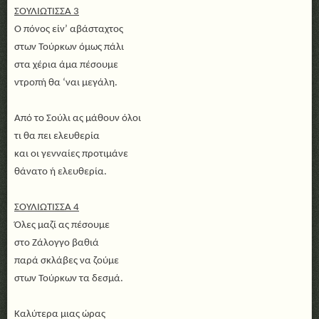
ΣΟΥΛΙΩΤΙΣΣΑ 3
Ο πόνος είν’ αβάσταχτος
στων Τούρκων όμως πάλι
στα χέρια άμα πέσουμε
ντροπή θα ‘ναι μεγάλη.
Από το Σούλι ας μάθουν όλοι
τι θα πει ελευθερία
και οι γενναίες προτιμάνε
θάνατο ή ελευθερία.
ΣΟΥΛΙΩΤΙΣΣΑ 4
Όλες μαζί ας πέσουμε
στο Ζάλογγο βαθιά
παρά σκλάβες να ζούμε
στων Τούρκων τα δεσμά.
Καλύτερα μιας ώρας