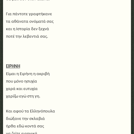
Για πάντοτε γραφτήκανε
τα αθάνατα ονόματά σας
και η Ιστορία δεν ξεχνά
ποτέ την λεβεντιά σας.
ΕΙΡΗΝΗ
Είμαι η Ειρήνη η ακριβή
που μόνο ησυχία
χαρά και ευτυχία
χαρίζω εγώ στη γη.
Και αφού τα Ελληνόπουλα
διώξανε την σκλαβιά
ήρθα εδώ κοντά σας
να ζείτε ειρηνικά.