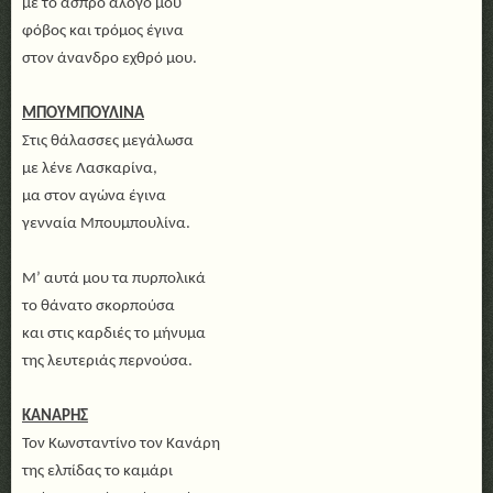
με το άσπρο άλογό μου
φόβος και τρόμος έγινα
στον άνανδρο εχθρό μου.
ΜΠΟΥΜΠΟΥΛΙΝΑ
Στις θάλασσες μεγάλωσα
με λένε Λασκαρίνα,
μα στον αγώνα έγινα
γενναία Μπουμπουλίνα.
Μ’ αυτά μου τα πυρπολικά
το θάνατο σκορπούσα
και στις καρδιές το μήνυμα
της λευτεριάς περνούσα.
ΚΑΝΑΡΗΣ
Τον Κωνσταντίνο τον Κανάρη
της ελπίδας το καμάρι