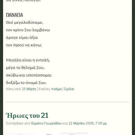
θα γίνεις Παναγία!
ΠΑΝΑΓΙΑ
Θεέ μεγαλοδύναμε,
τον κρίνο Σου λαμβάνω
άραγε είμαι άξια
τον Ιησού να κάνω;
Μεγάλη είναι η εντολή,
μέγα το θέλημά Σου,
σκύβω και υποτάσσομαι
δοξάζω το όνομά Σου.
Κάτω από
25 Μάρτη
|
Ετικέτες
ποίημα
|
Σχόλιο
Ήρωες του 21
Συντάχθηκε από
Ερμιόνη Γεωργιάδου
στις
22 Μαρτίου 2009, 7:09 μμ