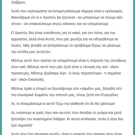
Λαζάρου.
Αυτό που καλούμαστε να αντιμετωπίσουμε σήμερα είναι ο εγκλεισμός.
Φαντάζομαι ότι κι ο Χριστός θα ζητούσε –αν μπορούμε να πούμε κάτι
τέτοιο– να υπακούσουμε στους ειδικούς και να υπομείνουμε.
Ο Χριστός δεν είναι υπεύθυνος για το κακό, για τον πόνο, για την
αρρώστια, αλλά είναι Αυτός που μάς φωτίζει για να οδηγηθούμε σε
λύσεις. Μάς βοηθά να ξεπεράσουμε το πρόβλημα δίχως να χάσουμε
την ελπίδα μας σε Αυτόν.
Μήπως αυτό που πρέπει να υπομείνουμε είναι η στέρηση της συνάξεως
στον ναό; Μήπως αυτό που μάς ζητά είναι η τόνωση της κατ᾿ οίκον
προσευχής; Μήπως ξεχάσαμε λίγο –ή ίσως περισσότερο– τι σημαίνει
κατ᾿ οίκον Εκκλησία;
Μήπως ήρθε η στιγμή να δουλέψουμε στο «
ταμεῖο
» μας, δηλαδή στο
πιο εσωτερικό δωμάτιο του σπιτιού μας, όπως ζητά στο Ευαγγέλιο;
Ας το δοκιμάσουμε κι αυτό! Έχω την αίσθηση ότι δε θα χάσουμε!
Ας νιώσουμε κι εμείς λίγο σαν αυτούς που άνοιξαν το μνήμα και μετά
ξετύλιξαν τον αναστημένο Λάζαρο. Κι αυτοί κοπίασαν, πολύ ή λίγο δεν
έχει σημασία!
Αυτό που έχει σημασία νομίζω, είναι η υπακοή που έκαναν στον λόγο