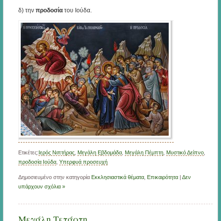
δ) την
προδοσία
του Ιούδα.
Ετικέτες:
Ιερός Νιπτήρας
,
Μεγἀλη Εβδομάδα
,
Μεγάλη Πέμπτη
,
Μυστικό Δείπνο
,
προδοσία Ιούδα
,
Υπερφυά προσευχή
Δημοσιευμένο στην κατηγορία
Εκκλησιαστικά θέματα
,
Επικαιρότητα
|
Δεν
υπάρχουν σχόλια »
Μεγάλη Τετάρτη