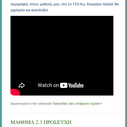
περιγραφή), στους μαθητές μου, στο 1ο ΓΕΛ Κω. Κουράγιο παιδιά! Με
χαμόγελο και αισιοδοξία!
Δημοσιευμένο στην κατηγορία
Τραγούδια
|
Δεν υπάρχουν σχόλια »
ΜΑΘΗΜΑ 2.3 ΠΡΟΣΕΥΧΗ