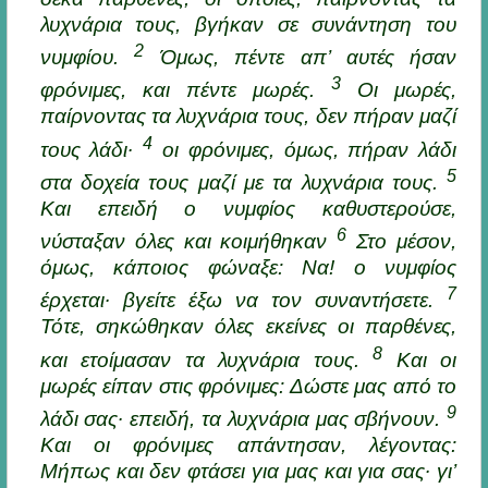
λυχνάρια τους, βγήκαν σε συνάντηση του
2
νυμφίου.
Όμως, πέντε απ’ αυτές ήσαν
3
φρόνιμες, και πέντε μωρές.
Οι μωρές,
παίρνοντας τα λυχνάρια τους, δεν πήραν μαζί
4
τους λάδι·
οι φρόνιμες, όμως, πήραν λάδι
5
στα δοχεία τους μαζί με τα λυχνάρια τους.
Και επειδή ο νυμφίος καθυστερούσε,
6
νύσταξαν όλες και κοιμήθηκαν
Στο μέσον,
όμως, κάποιος φώναξε: Να! ο νυμφίος
7
έρχεται· βγείτε έξω να τον συναντήσετε.
Τότε, σηκώθηκαν όλες εκείνες οι παρθένες,
8
και ετοίμασαν τα λυχνάρια τους.
Και οι
μωρές είπαν στις φρόνιμες: Δώστε μας από το
9
λάδι σας· επειδή, τα λυχνάρια μας σβήνουν.
Και οι φρόνιμες απάντησαν, λέγοντας:
Μήπως και δεν φτάσει για μας και για σας· γι’