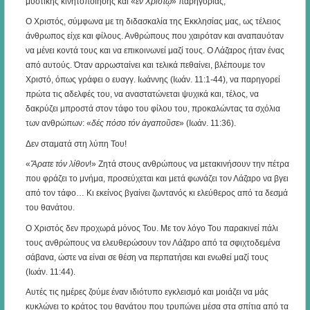
μυστικής κινητοποίησης και «
ἐν Χριστῷ
» παρηγοριάς;
Ο Χριστός, σύμφωνα με τη διδασκαλία της Εκκλησίας μας, ως τέλειος
άνθρωπος είχε και φίλους. Ανθρώπους που χαιρόταν και αναπαυόταν
να μένει κοντά τους και να επικοινωνεί μαζί τους. Ο Λάζαρος ήταν ένας
από αυτούς. Όταν αρρωσταίνει και τελικά πεθαίνει, βλέπουμε τον
Χριστό, όπως γράφει ο ευαγγ. Ιωάννης (Ιωάν. 11:1-44), να παρηγορεί
πρώτα τις αδελφές του, να αναστατώνεται ψυχικά και, τέλος, να
δακρύζει μπροστά στον τάφο του φίλου του, προκαλώντας τα σχόλια
των ανθρώπων: «
δές πόσο τόν ἀγαποῦσε
» (Ιωάν. 11:36).
Δεν σταματά στη λύπη Του!
«
Ἄρατε τόν λίθον
!» Ζητά στους ανθρώπους να μετακινήσουν την πέτρα
που φράζει το μνήμα, προσεύχεται και μετά φωνάζει τον Λάζαρο να βγει
από τον τάφο… Κι εκείνος βγαίνει ζωντανός κι ελεύθερος από τα δεσμά
του θανάτου.
Ο Χριστός δεν προχωρά μόνος Του. Με τον λόγο Του παρακινεί πάλι
τους ανθρώπους να ελευθερώσουν τον Λάζαρο από τα σφιχτοδεμένα
σάβανα, ώστε να είναι σε θέση να περπατήσει και ενωθεί μαζί τους
(Ιωάν. 11:44).
Αυτές τις ημέρες ζούμε έναν ιδιότυπο εγκλεισμό και μοιάζει να μάς
κυκλώνει το κράτος του θανάτου που τρυπώνει μέσα στα σπίτια από τα