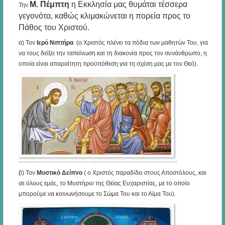
Μ. Πέμπτη
η Εκκλησία μας θυμάται τέσσερα
Την
γεγονότα, καθώς κλιμακώνεται η πορεία προς το
Πάθος του Χριστού.
α) Τον
Ιερό Νιπτήρα
(ο Χριστός πλένει τα πόδια των μαθητών Του, για
να τους δείξει την ταπείνωση και τη διακονία προς τον συνάνθρωπο, η
οποία είναι απαραίτητη προϋπόθεση για τη σχέση μας με τον Θεό).
β) Τον
Μυστικό Δείπνο
( ο Χριστός παραδίδει στους Αποστόλους, και
σε όλους εμάς, το Μυστήριο της Θείας Ευχαριστίας, με το οποίο
μπορούμε να κοινωνήσουμε το Σώμα Του και το Αίμα Του).