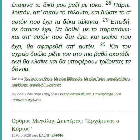
28
έπαιρνα το δικό μου μαζί με τόκο.
Πάρτε,
λοιπόν, απ’ αυτόν το τάλαντο, και δώστε το σ’
29
αυτόν που έχει τα δέκα τάλαντα.
Eπειδή,
σε όποιον έχει, θα δοθεί, με το παραπάνω·
και απ’ αυτόν που δεν έχει, και εκείνο που
30
έχει, θα αφαιρεθεί απ’ αυτόν.
Kαι τον
αχρείο δούλο ρίξτε τον στο πιο βαθύ σκοτάδι·
εκεί θα κλαίνε και θα υποφέρουν τρίζοντας τα
δόντια.
Ετικέτες:
Βασιλεία του Θεού
,
Μεγἀλη Εβδομάδα
,
Μεγάλη Τρίτη
,
παραβολή δέκα
παρθένων
,
παραβολή ταλάντων
Δημοσιευμένο στην κατηγορία
Εκκλησιαστικά θέματα
,
Επικαιρότητα
|
Δεν
υπάρχουν σχόλια »
Όρθρος Μεγάλης Δευτέρας: “Ερχόμενος ο
Κύριος”
13 Απρ 2020 από
ΕΛΕΝΗ ΖΑΡΙΦΗ