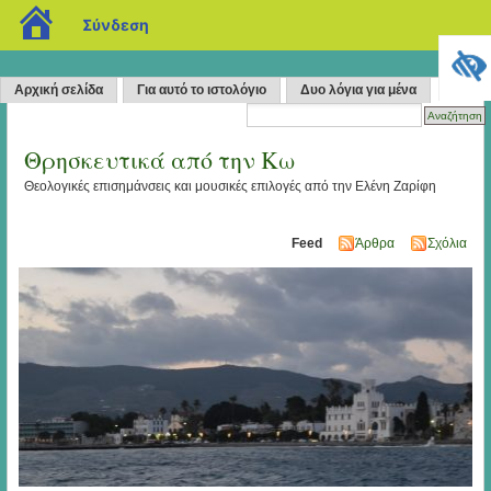
blogs.sch.gr
Σύνδεση
Αρχική σελίδα
Για αυτό το ιστολόγιο
Δυο λόγια για μένα
Θρησκευτικά από την Κω
Θεολογικές επισημάνσεις και μουσικές επιλογές από την Ελένη Ζαρίφη
Feed
Άρθρα
Σχόλια