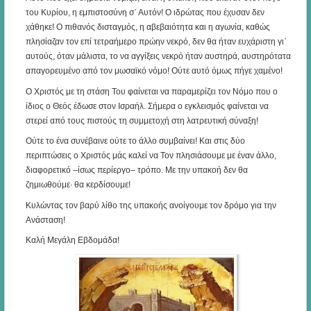
του Κυρίου, η εμπιστοσύνη σ᾿ Αυτόν! Ο ιδρώτας που έχυσαν δεν
χάθηκε! Ο πιθανός δισταγμός, η αβεβαιότητα και η αγωνία, καθώς
πλησίαζαν τον επί τετραήμερο πρώην νεκρό, δεν θα ήταν ευχάριστη γι᾿
αυτούς, όταν μάλιστα, το να αγγίξεις νεκρό ήταν αυστηρά, αυστηρότατα
απαγορευμένο από τον μωσαϊκό νόμο! Ούτε αυτό όμως πήγε χαμένο!
Ο Χριστός με τη στάση Του φαίνεται να παραμερίζει τον Νόμο που ο
ίδιος ο Θεός έδωσε στον Ισραήλ. Σήμερα ο εγκλεισμός φαίνεται να
στερεί από τους πιστούς τη συμμετοχή στη λατρευτική σύναξη!
Ούτε το ένα συνέβαινε ούτε το άλλο συμβαίνει! Και στις δύο
περιπτώσεις ο Χριστός μάς καλεί να Τον πλησιάσουμε με έναν άλλο,
διαφορετικό –ίσως περίεργο– τρόπο. Με την υπακοή δεν θα
ζημιωθούμε· θα κερδίσουμε!
Κυλώντας τον βαρύ λίθο της υπακοής ανοίγουμε τον δρόμο για την
Ανάσταση!
Καλή Μεγάλη Εβδομάδα!