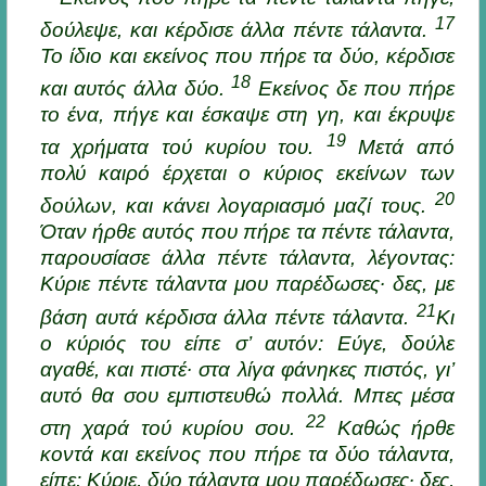
17
δούλεψε, και κέρδισε άλλα πέντε τάλαντα.
Το ίδιο και εκείνος που πήρε τα δύο, κέρδισε
18
και αυτός άλλα δύο.
Εκείνος δε που πήρε
το ένα, πήγε και έσκαψε στη γη, και έκρυψε
19
τα χρήματα τού κυρίου του.
Μετά από
πολύ καιρό έρχεται ο κύριος εκείνων των
20
δούλων, και κάνει λογαριασμό μαζί τους.
Όταν ήρθε αυτός που πήρε τα πέντε τάλαντα,
παρουσίασε άλλα πέντε τάλαντα, λέγοντας:
Κύριε πέντε τάλαντα μου παρέδωσες· δες, με
21
βάση αυτά κέρδισα άλλα πέντε τάλαντα.
Κι
ο κύριός του είπε σ’ αυτόν: Εύγε, δούλε
αγαθέ, και πιστέ· στα λίγα φάνηκες πιστός, γι’
αυτό θα σου εμπιστευθώ πολλά. Μπες μέσα
22
στη χαρά τού κυρίου σου.
Καθώς ήρθε
κοντά και εκείνος που πήρε τα δύο τάλαντα,
είπε: Kύριε, δύο τάλαντα μου παρέδωσες· δες,