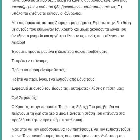
Κάνει μόνο αυτό που δεν μπορεί να κάνει ο άνθρωπος:
δίνει ζωή στον
«τετραήμερο» νεκρό που ήδη βρισκόταν σε κατάσταση σήψεως
. Τα
υπόλοιπα ζητά να τα κάνουν οι άνθρωποι.
Μια παρόμοια κατάσταση ζούμε κι εμείς σήμερα. Είμαστε στην ίδια θέση
με αυτούς που κύκλωναν τον Χριστό και μόλις άκουσαν τα λόγια Του
άνοιξαν το μνημείο και αργότερα έλυσαν τις ταινίες που τύλιγαν τον
Λάζαρο!
Έχουμε μπροστά μας ένα ή καλύτερα πολλά προβλήματα.
Τι πρέπει να κάνουμε;
Πρέπει να παραμείνουμε θεατές;
Πρέπει να περιμένουμε να λυθούν από μόνα τους;
Συμφωνεί με αυτού του είδους τις «αυτόματες» λύσεις η πίστη μας;
Όχι! Σαφώς όχι!
Ο Χριστός με την παρουσία Του και τη διδαχή Του μάς βοηθά να
παίρνουμε τη ζωή στα χέρια μας. Πάντοτε η στάση Του απέναντι στα
προβλήματα ήταν πρακτική και ρεαλιστική.
Μάς ζητά να Τον ακούσουμε, να Τον πιστέψουμε, να Τον εμπιστευτούμε
και να Τον υπακούσουμε, όπως οι παριστάμενοι στην Ανάσταση του