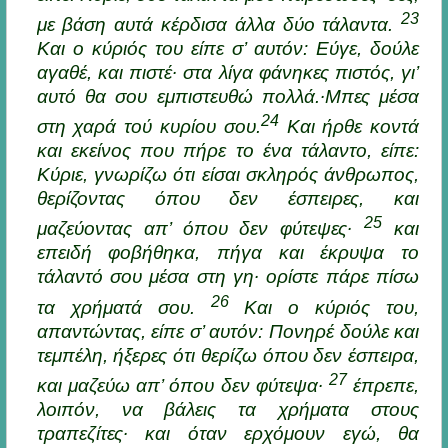
23
με βάση αυτά κέρδισα άλλα δύο τάλαντα.
Και ο κύριός του είπε σ’ αυτόν: Eύγε, δούλε
αγαθέ, και πιστέ· στα λίγα φάνηκες πιστός, γι’
αυτό θα σου εμπιστευθώ πολλά.·Μπες μέσα
24
στη χαρά τού κυρίου σου.
Kαι ήρθε κοντά
και εκείνος που πήρε το ένα τάλαντο, είπε:
Kύριε, γνωρίζω ότι είσαι σκληρός άνθρωπος,
θερίζοντας όπου δεν έσπειρες, και
25
μαζεύοντας απ’ όπου δεν φύτεψες·
και
επειδή φοβήθηκα, πήγα και έκρυψα το
τάλαντό σου μέσα στη γη· ορίστε πάρε πίσω
26
τα χρήματά σου.
Kαι ο κύριός του,
απαντώντας, είπε σ’ αυτόν: Πονηρέ δούλε και
τεμπέλη, ήξερες ότι θερίζω όπου δεν έσπειρα,
27
και μαζεύω απ’ όπου δεν φύτεψα·
έπρεπε,
λοιπόν, να βάλεις τα χρήματα στους
τραπεζίτες· και όταν ερχόμουν εγώ, θα