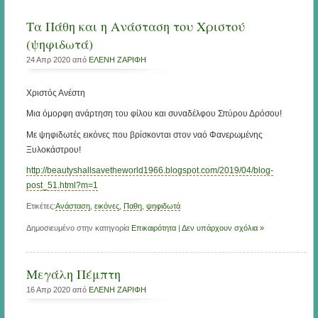
Τα Πάθη και η Ανάσταση του Χριστού
(ψηφιδωτά)
24 Απρ 2020 από
ΕΛΕΝΗ ΖΑΡΙΦΗ
Χριστός Ανέστη
Μια όμορφη ανάρτηση του φίλου και συναδέλφου Σπύρου Δρόσου!
Με ψηφιδωτές εικόνες που βρίσκονται στον ναό Φανερωμένης
Ξυλοκάστρου!
http://beautyshallsavetheworld1966.blogspot.com/2019/04/blog-
post_51.html?m=1
Ετικέτες:
Ανάσταση
,
εικόνες
,
Παθη
,
ψηφιδωτά
Δημοσιευμένο στην κατηγορία
Επικαιρότητα
|
Δεν υπάρχουν σχόλια »
Μεγάλη Πέμπτη
16 Απρ 2020 από
ΕΛΕΝΗ ΖΑΡΙΦΗ