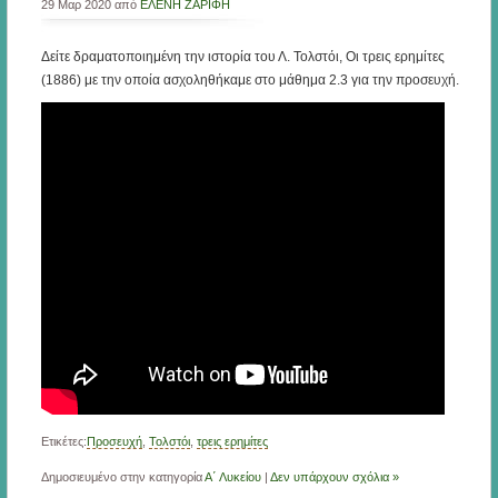
29 Μαρ 2020 από
ΕΛΕΝΗ ΖΑΡΙΦΗ
Δείτε δραματοποιημένη την ιστορία του Λ. Τολστόι, Οι τρεις ερημίτες
(1886) με την οποία ασχοληθήκαμε στο μάθημα 2.3 για την προσευχή.
Ετικέτες:
Προσευχή
,
Τολστόι
,
τρεις ερημίτες
Δημοσιευμένο στην κατηγορία
Α΄ Λυκείου
|
Δεν υπάρχουν σχόλια »