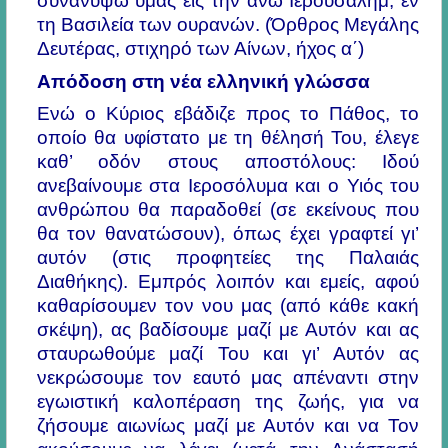
συνανυψώ υμάς εις την άνω Ιερουσαλήμ, εν
τη Βασιλεία των ουρανών. (Όρθρος Μεγάλης
Δευτέρας, στιχηρό των Αίνων, ήχος α΄)
Απόδοση στη νέα ελληνική γλώσσα
Ενώ ο Κύριος εβάδιζε προς το Πάθος, το
οποίο θα υφίστατο με τη θέλησή Του, έλεγε
καθ’ οδόν στους αποστόλους:
Ιδού
ανεβαίνουμε στα Ιεροσόλυμα και ο Υιός του
ανθρώπου θα παραδοθεί (σε εκείνους που
θα τον θανατώσουν), όπως έχει γραφτεί γι’
αυτόν (στις προφητείες της Παλαιάς
Διαθήκης). Εμπρός λοιπόν και εμείς, αφού
καθαρίσουμεν τον νου μας (από κάθε κακή
σκέψη), ας βαδίσουμε μαζί με Αυτόν και ας
σταυρωθούμε μαζί Του και γι’ Αυτόν ας
νεκρώσουμε τον εαυτό μας απέναντι στην
εγωιστική καλοπέραση της ζωής, για να
ζήσουμε αιωνίως μαζί με Αυτόν και να Τον