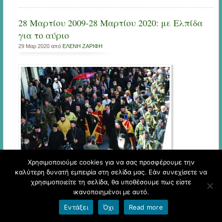
28 Μαρτίου 2009-28 Μαρτίου 2020: με Ελπίδα
για το αύριο
29 Μαρ 2020 από
ΕΛΕΝΗ ΖΑΡΙΦΗ
Χρησιμοποιούμε cookies για να σας προσφέρουμε την
καλύτερη δυνατή εμπειρία στη σελίδα μας. Εάν συνεχίσετε να
χρησιμοποιείτε τη σελίδα, θα υποθέσουμε πως είστε
Σάββατο 28 Μαρτίου 2009
ικανοποιημένοι με αυτό.
Η ημέρα είναι λαμπερή, φωτεινή και μόνο ο δυνατός αέρας θυμίζει ότι ο
Εντάξει
Όχι
Read more
Μάρτης δείχνει λίγο την άγρια πλευρά του. Άνοιξη στην Κω! Τι πιο
όμορφο! Η φύση πραγματικό δώρο του Θεού! Τα δέντρα είναι