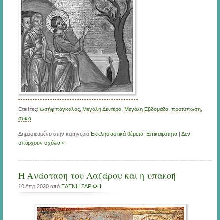
Ετικέτες:
Ιωσήφ πάγκαλος
,
Μεγάλη Δευτέρα
,
Μεγἀλη Εβδομάδα
,
προτύπωση
,
συκιά
Δημοσιευμένο στην κατηγορία
Εκκλησιαστικά θέματα
,
Επικαιρότητα
|
Δεν
υπάρχουν σχόλια »
Η Ανάσταση του Λαζάρου και η υπακοή
10 Απρ 2020 από
ΕΛΕΝΗ ΖΑΡΙΦΗ