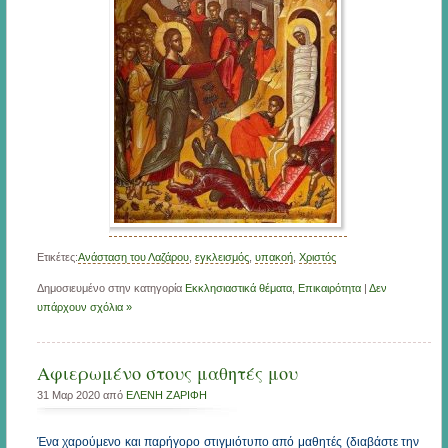
Ετικέτες:
Ανάσταση του Λαζάρου
,
εγκλεισμός
,
υπακοή
,
Χριστός
Δημοσιευμένο στην κατηγορία
Εκκλησιαστικά θέματα
,
Επικαιρότητα
|
Δεν
υπάρχουν σχόλια »
Αφιερωμένο στους μαθητές μου
31 Μαρ 2020 από
ΕΛΕΝΗ ΖΑΡΙΦΗ
Ένα χαρούμενο και παρήγορο στιγμιότυπο από μαθητές (διαβάστε την