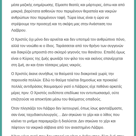
μέσα μαζικής ενημέρωσης. Είμαστε θεατές και μάρτυρες, έστω και από
μακριά, βαρύτατα ασθενών που περιμένουν θεραπεία και νεκρών
ανθρώπων που περιμένουν ταφή. Τώρα ίσως είναι η ώρα να
στρέψουμε την προσοχή και τη σκέψη μας στην Ανάσταση του
Λαζάρου.
Ο Χριστός όχι μόνο δεν αρνείται και δεν υποτιμά τον ανθρώπινο πόνο,
αλλά τον νοιώθει κι ο ίδιος. Ταράσσεται από τον θρήνο των συγγενών
και δακρύζει μπροστά στο σκληρό γεγονός του θανάτου. Επειδή όμως
είναι ο Κύριος της ζωής φωνάζει τον φίλο του και εκείνος επανέρχεται
στη ζωή, αν και ήταν τέσσερις μέρες νεκρός.
Ο Χριστός έκανε συνήθως τα θαύματά του διακριτικά χωρίς την
παρουσία πολλών. Εδώ το θαύμα τελείται δημοσίως και προκαλεί
πολλές αντιδράσεις θαυμασμού γιατί ο Λάζαρος είχε πεθάνει αρκετές
μέρες πριν. Ο Χριστός ουδέποτε επεδίωκε τον εντυπωσιασμό, ούτε
επιζητούσε να αποκτήσει μέσω του θαύματος οπαδούς.
Όταν πλησιάζει τον Λάζαρο δεν λειτουργεί, όπως ίσως φανταζόμαστε,
σαν ένας ταχυδακτυλουργός… Δεν σηκώνει το χέρι και ο λίθος που
κλείνει το μνήμα παραμερίζει ή διαλύεται. Δεν σηκώνει το χέρι και
πέφτουν τα νεκρικά σάβανα από τον αναστημένο Λάζαρο.