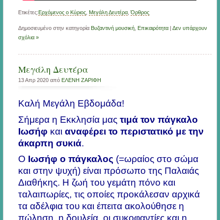
Ετικέτες:
Ερχόμενος ο Κύριος
,
Μεγάλη Δευτέρα
,
Όρθρος
Δημοσιευμένο στην κατηγορία
Βυζαντινή μουσική
,
Επικαιρότητα
|
Δεν υπάρχουν
σχόλια »
Μεγάλη Δευτέρα
13 Απρ 2020 από
ΕΛΕΝΗ ΖΑΡΙΦΗ
Καλή Μεγάλη Εβδομάδα!
Σήμερα η Εκκλησία μας
τιμά τον πάγκαλο
Ιωσήφ
και
αναφέρει το περιστατικό με την
άκαρπη συκιά
.
Ο
Ιωσήφ ο πάγκαλος
(=ωραίος στο σώμα
και στην ψυχή) είναι πρόσωπο της Παλαιάς
Διαθήκης. Η ζωή του γεμάτη πόνο και
ταλαιπωρίες, τις οποίες προκάλεσαν αρχικά
τα αδέλφια του και έπειτα ακολούθησε η
πώληση, η δουλεία, οι συκοφαντίες και η