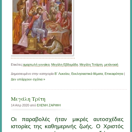
Ετικέτες:
αμαρτωλή γυναίκα
,
Μεγἀλη Εβδομάδα
,
Μεγάλη Τετάρτη
,
μετάνοιαή
Δημοσιευμένο στην κατηγορία
Β΄ Λυκείου
,
Εκκλησιαστικά θέματα
,
Επικαιρότητα
|
Δεν υπάρχουν σχόλια »
Μεγάλη Τρίτη
14 Απρ 2020 από
ΕΛΕΝΗ ΖΑΡΙΦΗ
Οι παραβολές ήταν μικρές αυτοσχέδιες
ιστορίες της καθημερινής ζωής. Ο Χριστός