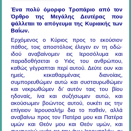
Ένα πολύ όμορφο Τροπάριο από τον
Όρθρο της Μεγάλης Δευτέρας που
ψάλλεται το απόγευμα της Κυριακής των
Βαΐων.
Ερχόμενος ο Κύριος προς το εκούσιον
πάθος, τοις αποστόλοις έλεγεν εν τη οδώ·
ιδού αναβαίνομεν εις Ιεροσόλυμα και
παραδοθήσεται ο Υιός του ανθρώπου,
καθώς γέγραπται περί αυτού. Δεύτε ουν και
ημείς, κεκαθαρμέναις διανοίαις,
συμπορευθώμεν αυτώ και συσταυρωθώμεν
και νεκρωθώμεν δι’ αυτόν ταις του βίου
ηδοναίς, ίνα και συζήσωμεν αυτώ, και
ακούσωμεν βοώντος αυτού, ουκέτι εις την
επίγειον Ιερουσαλήμ δια το παθείν, αλλά
αναβαίνω προς τον Πατέρα μου και Πατέρα
υμών και Θεόν μου και Θεόν υμών, και