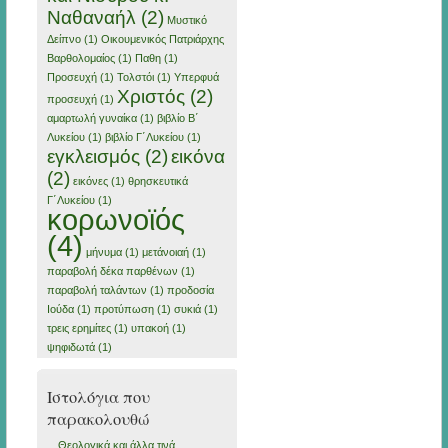
Ναθαναήλ
(2)
Μυστικό
Δείπνο
(1)
Οικουμενικός Πατριάρχης
Βαρθολομαίος
(1)
Παθη
(1)
Προσευχή
(1)
Τολστόι
(1)
Υπερφυά
Χριστός
(2)
προσευχή
(1)
αμαρτωλή γυναίκα
(1)
βιβλίο Β΄
Λυκείου
(1)
βιβλίο Γ΄Λυκείου
(1)
εγκλεισμός
(2)
εικόνα
(2)
εικόνες
(1)
θρησκευτικά
Γ΄Λυκείου
(1)
κορωνοϊός
(4)
μήνυμα
(1)
μετάνοιαή
(1)
παραβολή δέκα παρθένων
(1)
παραβολή ταλάντων
(1)
προδοσία
Ιούδα
(1)
προτύπωση
(1)
συκιά
(1)
τρεις ερημίτες
(1)
υπακοή
(1)
ψηφιδωτά
(1)
Ιστολόγια που
παρακολουθώ
Θεολογικά και άλλα τινά