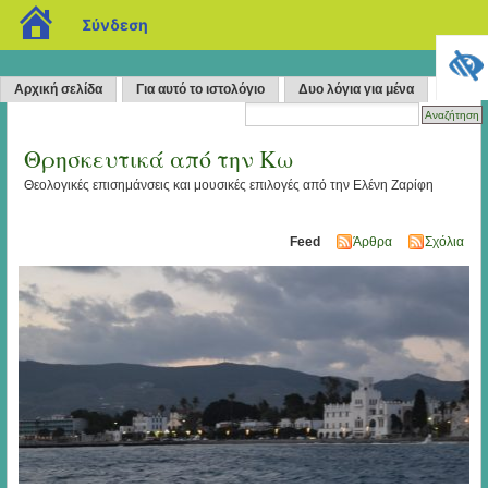
blogs.sch.gr
Σύνδεση
Αρχική σελίδα
Για αυτό το ιστολόγιο
Δυο λόγια για μένα
Θρησκευτικά από την Κω
Θεολογικές επισημάνσεις και μουσικές επιλογές από την Ελένη Ζαρίφη
Feed
Άρθρα
Σχόλια