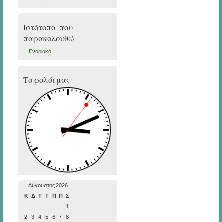
Ιστότοποι που
παρακολουθώ
Ενοριακό
Το ρολόι μας
Αύγουστος 2026
Κ
Δ
Τ
Τ
Π
Π
Σ
1
2
3
4
5
6
7
8