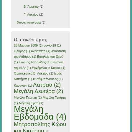
Β΄ Λυκείου
(2)
Γ΄ Λυκείου
(2)
Χωρίς κατηγορία
(2)
Οι ετικέτες μας
28 Μαρτίου 2009
(1)
covid-19
(1)
Όρθρος
(1)
Ανάσταση
(1)
Ανάσταση
του Λαζάρου
(1)
Βασιλεία του Θεού
(1)
Γιάννης Τοπαλίδης
(1)
Γιώργος
Δημελής
(1)
Ερχόμενος ο Κύριος
(1)
Θρησκευτικά Β΄ Λυκείου
(1)
Ιερός
Νιπτήρας
(1)
Ιωσήφ πάγκαλος
(1)
Λατρεία
(2)
Κανονάκι
(1)
Μεγάλη Δευτέρα
(2)
Μεγάλη Πέμπτη
(1)
Μεγάλη Τετάρτη
(1)
Μεγάλη Τρίτη
(1)
Μεγἀλη
Εβδομάδα
(4)
Μητροπολίτης Κώου
και Νισύρου κ.