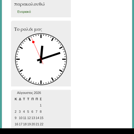
παρακολουθώ
Ενοριακό
Το ρολόι μας
Αύγουστος 2026
Κ
Δ
Τ
Τ
Π
Π
Σ
1
2
3
4
5
6
7
8
9
10
11
12
13
14
15
16
17
18
19
20
21
22
23
24
25
26
27
28
29