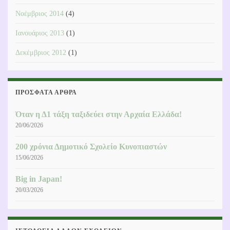
Νοέμβριος 2014
(4)
Ιανουάριος 2013
(1)
Δεκέμβριος 2012
(1)
ΠΡΌΣΦΑΤΑ ΆΡΘΡΑ
Όταν η Δ1 τάξη ταξιδεύει στην Αρχαία Ελλάδα!
20/06/2026
200 χρόνια Δημοτικό Σχολείο Κυνοπιαστών
15/06/2026
Big in Japan!
20/03/2026