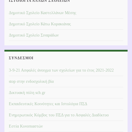
ΙΣΤΟΛΌΓΙΑ ΆΛΛΩΝ ΣΧΟΛΕΊΩΝ
Δημοτικό Σχολείο Καστελλάνων Μέσης
Δημοτικό Σχολείο Κάτω Κορακιάνας
Δημοτικό Σχολείο Σιναράδων
ΣΎΝΔΕΣΜΟΙ
3-9-21 Ασφαλές άνοιγμα των σχολείων για το έτος 2021-2022
stop στην ενδοσχολική βία
Δικτυακή πύλη sch.gr
Εκπαιδευτικές Κοινότητες και Ιστολόγια ΠΣΔ
Ενημερωτικός Κόμβος του ΠΣΔ για το Ασφαλές Διαδίκτυο
Εστία Κυνοπιαστών