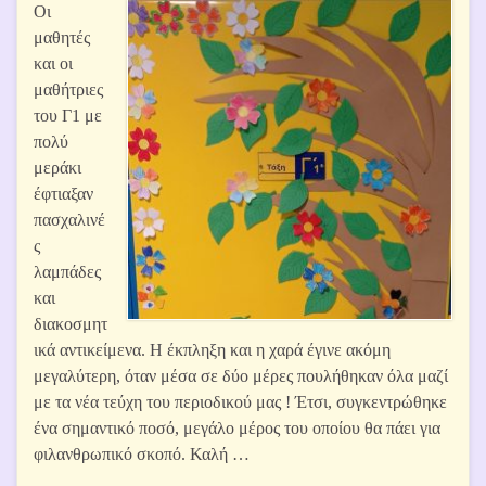
Οι
μαθητές
και οι
μαθήτριες
του Γ1 με
πολύ
μεράκι
έφτιαξαν
πασχαλινέ
ς
λαμπάδες
και
διακοσμητ
ικά αντικείμενα. Η έκπληξη και η χαρά έγινε ακόμη
μεγαλύτερη, όταν μέσα σε δύο μέρες πουλήθηκαν όλα μαζί
με τα νέα τεύχη του περιοδικού μας ! Έτσι, συγκεντρώθηκε
ένα σημαντικό ποσό, μεγάλο μέρος του οποίου θα πάει για
φιλανθρωπικό σκοπό. Καλή …