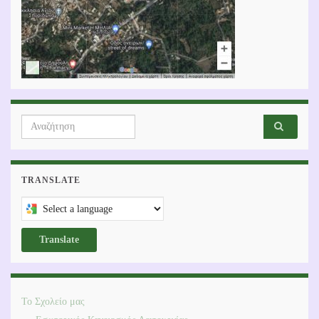
Search
Αναζήτ
for:
TRANSLATE
Select a language to translate this page
Translate
Το Σχολείο μας