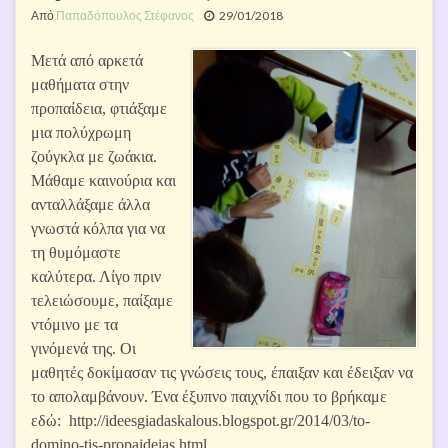
Από
Παπαδόπουλος Στέφανος
29/01/2018
Μετά από αρκετά
μαθήματα στην
προπαίδεια, φτιάξαμε
μια πολύχρωμη
ζούγκλα με ζωάκια.
Μάθαμε καινούρια και
ανταλλάξαμε άλλα
γνωστά κόλπα για να
τη θυμόμαστε
καλύτερα. Λίγο πριν
τελειώσουμε, παίξαμε
ντόμινο με τα
γινόμενά της. Οι
μαθητές δοκίμασαν τις γνώσεις τους, έπαιξαν και έδειξαν να
το απολαμβάνουν. Ένα έξυπνο παιχνίδι που το βρήκαμε
εδώ: http://ideesgiadaskalous.blogspot.gr/2014/03/to-
domino-tis-propaideias.html