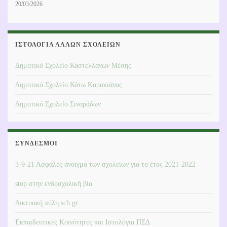
20/03/2026
ΙΣΤΟΛΌΓΙΑ ΆΛΛΩΝ ΣΧΟΛΕΊΩΝ
Δημοτικό Σχολείο Καστελλάνων Μέσης
Δημοτικό Σχολείο Κάτω Κορακιάνας
Δημοτικό Σχολείο Σιναράδων
ΣΎΝΔΕΣΜΟΙ
3-9-21 Ασφαλές άνοιγμα των σχολείων για το έτος 2021-2022
stop στην ενδοσχολική βία
Δικτυακή πύλη sch.gr
Εκπαιδευτικές Κοινότητες και Ιστολόγια ΠΣΔ