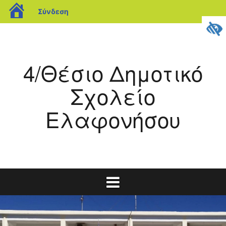
blogs.sch.gr
Σύνδεση
Μετάβαση
σε
περιεχόμενο
4/Θέσιο Δημοτικό
Σχολείο
Ελαφονήσου