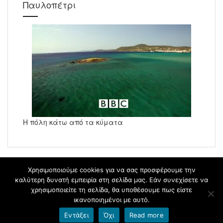
Παυλοπέτρι
Η πόλη κάτω από τα κύματα
Χρησιμοποιούμε cookies για να σας προσφέρουμε την
καλύτερη δυνατή εμπειρία στη σελίδα μας. Εάν συνεχίσετε να
χρησιμοποιείτε τη σελίδα, θα υποθέσουμε πως είστε
blogs.sch.gr
ικανοποιημένοι με αυτό.
Εντάξει
Όχι
Read more
Όροι χρήσης blogs.sch.gr
|
Δήλωση προσβασιμότητας