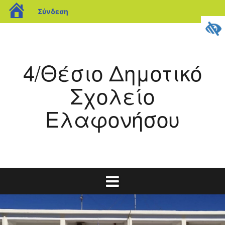
blogs.sch.gr
Σύνδεση
Μετάβαση
σε
περιεχόμενο
4/Θέσιο Δημοτικό
Σχολείο
Ελαφονήσου