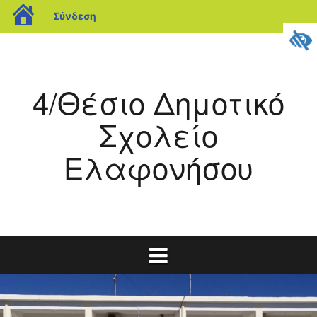
blogs.sch.gr
Σύνδεση
Μετάβαση
σε
περιεχόμενο
4/Θέσιο Δημοτικό
Σχολείο
Ελαφονήσου