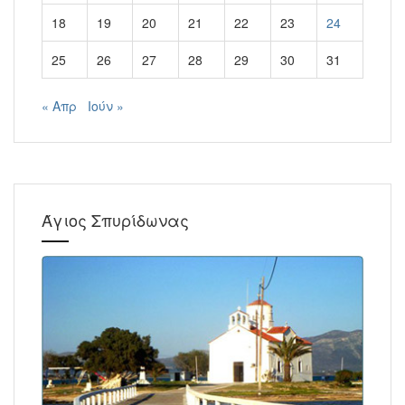
18
19
20
21
22
23
24
25
26
27
28
29
30
31
« Απρ
Ιούν »
Άγιος Σπυρίδωνας