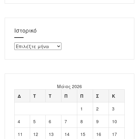
Ιστορικό
Ιστορικό
Μάιος 2026
Δ
Τ
Τ
Π
Π
Σ
Κ
1
2
3
4
5
6
7
8
9
10
11
12
13
14
15
16
17