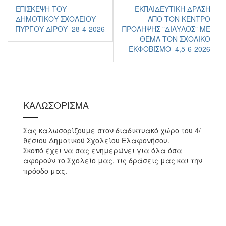
Πλοήγηση
ΕΠΊΣΚΕΨΗ ΤΟΥ
ΕΚΠΑΙΔΕΥΤΙΚΉ ΔΡΆΣΗ
άρθρων
ΔΗΜΟΤΙΚΟΎ ΣΧΟΛΕΊΟΥ
ΑΠΌ ΤΟΝ ΚΈΝΤΡΟ
ΠΎΡΓΟΥ ΔΙΡΟΎ_28-4-2026
ΠΡΌΛΗΨΗΣ ”ΔΊΑΥΛΟΣ” ΜΕ
ΘΈΜΑ ΤΟΝ ΣΧΟΛΙΚΌ
ΕΚΦΟΒΙΣΜΌ_4,5-6-2026
ΚΑΛΩΣΟΡΙΣΜΑ
Σας καλωσορίζουμε στον διαδικτυακό χώρο του 4/
θέσιου Δημοτικού Σχολείου Ελαφονήσου.
Σκοπό έχει να σας ενημερώνει για όλα όσα
αφορούν το Σχολείο μας, τις δράσεις μας και την
πρόοδο μας.