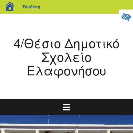
blogs.sch.gr
Σύνδεση
Μετάβαση
σε
περιεχόμενο
4/Θέσιο Δημοτικό
Σχολείο
Ελαφονήσου