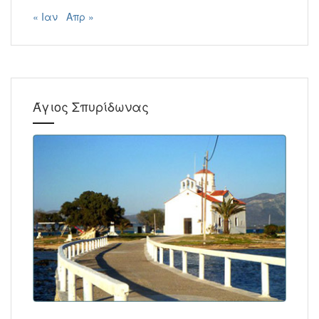
« Ιαν
Απρ »
Άγιος Σπυρίδωνας