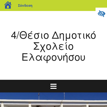
blogs.sch.gr
Σύνδεση
Μετάβαση
σε
περιεχόμενο
4/Θέσιο Δημοτικό
Σχολείο
Ελαφονήσου